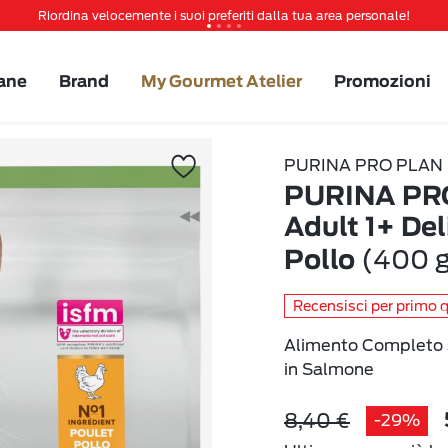
Riordina velocemente i suoi preferiti dalla tua area personale!
Tanti sconti e novità ti aspettano, non perderteli!
Spedizione gratuita a partire da 49 €
ane
Brand
My Gourmet Atelier
Promozioni
Invita un amico per te 5€ di sconto sul prossimo ordine!
PURINA PRO PLAN
PURINA PRO
Adult 1+ Del
(400 
Pollo
Recensisci per primo 
Alimento Completo se
in Salmone
8,40 €
-29%