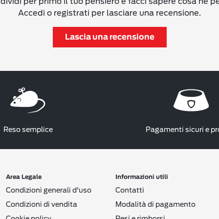
ividi per primo il tuo pensiero e facci sapere cosa ne p
Accedi o registrati per lasciare una recensione.
Lascia una recensione
Reso semplice
Pagamenti sicuri e pr
Area Legale
Informazioni utili
Condizioni generali d'uso
Contatti
Condizioni di vendita
Modalità di pagamento
Cookie policy
Resi e rimborsi