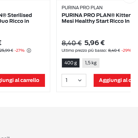
PURINA PRO PLAN
 Sterilised
PURINA PRO PLAN® Kitten 1-
Duo Ricco in
Mesi Healthy Start Ricco In Po
8,40 €
€
5,96 €
25,99 €
-27%
Ultimo prezzo più basso:
8,40 €
-29%
400 g
1,5 kg
iungi al carrello
Aggiungi al carr