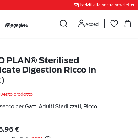
Iscriviti alla nostra newsletter
Magazine
Accedi
 PLAN® Sterilised
icate Digestion Ricco In
g)
questo prodotto
cco per Gatti Adulti Sterilizzati, Ricco
5,96 €