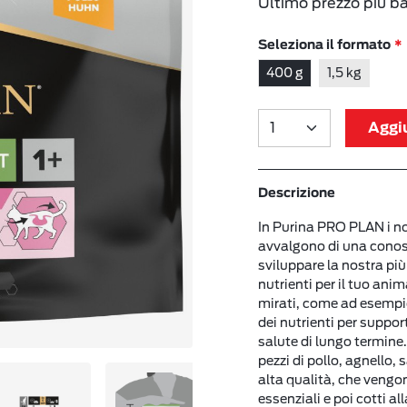
Ultimo prezzo più b
Seleziona il formato
400 g
1,5 kg
Aggiu
Descrizione
In Purina PRO PLAN i nos
avvalgono di una conos
sviluppare la nostra pi
nutrienti per il tuo ani
mirati, come ad esempio
dei nutrienti per suppor
salute di lungo termine
pezzi di pollo, agnello
alta qualità, che vengon
essenziali e poi cotti a