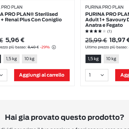
 PRO PLAN
PURINA PRO PLAN
A PRO PLAN® Sterilised
PURINA PRO PLAN®
1+ Renal Plus Con Coniglio
Adult 1+ Savoury 
Anatra e Fegato
(1)
€
25,99 €
5,96 €
18,97 
ezzo più basso:
8,40 €
-29%
Ultimo prezzo più basso:
1,5 kg
10 kg
1,5 kg
10 kg
Aggiungi al carrello
Agg
Hai gia provato questo prodotto?