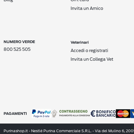
Invita un Amico
NUMERO VERDE
Veterinari
800 525 505
Accedi o registrati
Invita un Collega Vet
PAGAMENTI
Purinashop.it - Nestlé Purina Commerciale S.R.L. - Via del Mulino 6, 20