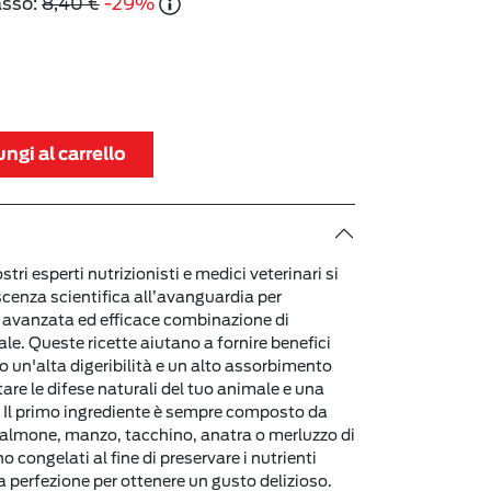
asso:
8,40 €
-29%
ngi al carrello
tri esperti nutrizionisti e medici veterinari si
cenza scientifica all’avanguardia per
ù avanzata ed efficace combinazione di
male. Queste ricette aiutano a fornire benefici
 un'alta digeribilità e un alto assorbimento
tare le difese naturali del tuo animale e una
. Il primo ingrediente è sempre composto da
, salmone, manzo, tacchino, anatra o merluzzo di
o congelati al fine di preservare i nutrienti
lla perfezione per ottenere un gusto delizioso.