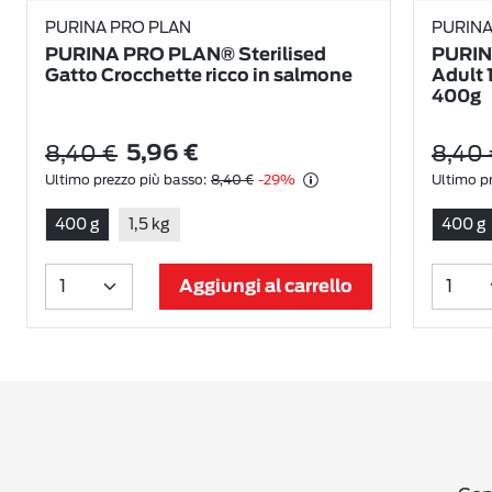
PURINA PRO PLAN
PURINA
PURINA PRO PLAN® Sterilised
PURIN
Gatto Crocchette ricco in salmone
Adult 
400g
8,40 €
8,40 
5,96 €
Ultimo prezzo più basso:
8,40 €
-29%
Ultimo pr
400 g
1,5 kg
400 g
Aggiungi al carrello