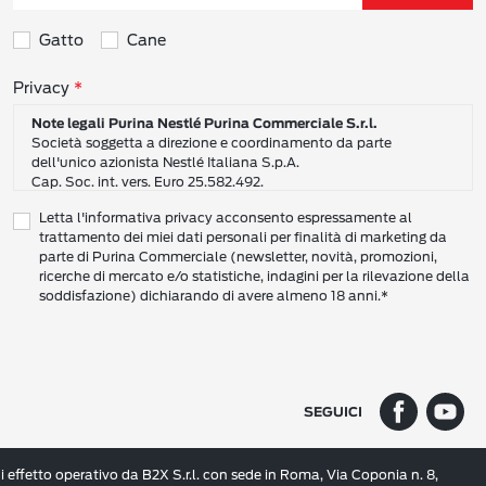
Gatto
Cane
Consensi sulla privacy
Privacy
Note legali Purina Nestlé Purina Commerciale S.r.l.
Società soggetta a direzione e coordinamento da parte
dell'unico azionista Nestlé Italiana S.p.A.
Cap. Soc. int. vers. Euro 25.582.492.
Sede Sociale: Nestlé Purina Commerciale S.r.l. – Via del Mulino,
Letta l'informativa privacy acconsento espressamente al
6 - 20057 Assago (Mi)
trattamento dei miei dati personali per finalità di marketing da
Tel.: +39 02 8181 1
parte di Purina Commerciale (newsletter, novità, promozioni,
Codice Fiscale e Partita I.V.A. 10805410965
ricerche di mercato e/o statistiche, indagini per la rilevazione della
PEC: pur.it@pec.it
soddisfazione) dichiarando di avere almeno 18 anni.*
INFORMATIVA SULLA PRIVACY DI NESTLÉ
CAMPO D’AZIONE DI QUESTA INFORMATIVA
Vi preghiamo di leggere attentamente questa Informativa sulla Privacy
(“Informativa”) per conoscere le nostre politiche e pratiche relative ai vostri Dati
SEGUICI
Personali e al modo in cui li trattiamo.
Questa Informativa vale per i singoli individui che interagiscono con i servizi di
Nestlé
come consumatori (‘voi’). L’Informativa spiega come vengono raccolti,
effetto operativo da B2X S.r.l. con sede in Roma, Via Coponia n. 8,
usati e trasmessi i vostri Dati Personali da Nestlé Italiana S.p.A. (“
Nestlé
”,