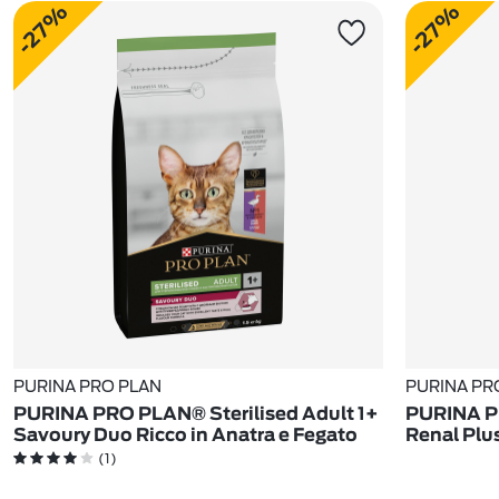
-27%
-27%
PURINA PRO PLAN
PURINA PR
PURINA PRO PLAN® Sterilised Adult 1+
PURINA PR
Savoury Duo Ricco in Anatra e Fegato
Renal Plu
(1)