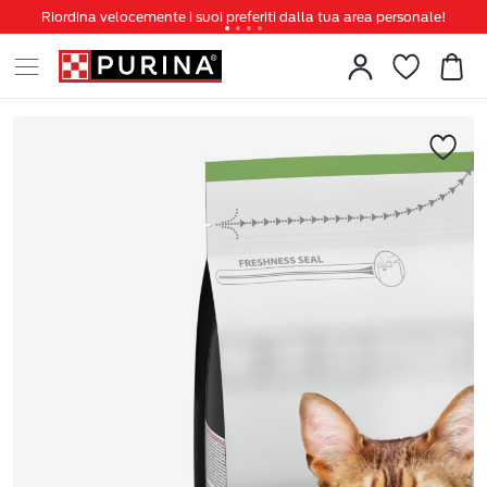
Riordina velocemente i suoi preferiti dalla tua area personale!
Tanti sconti e novità ti aspettano, non perderteli!
Spedizione gratuita a partire da 49 €
Invita un amico per te 5€ di sconto sul prossimo ordine!