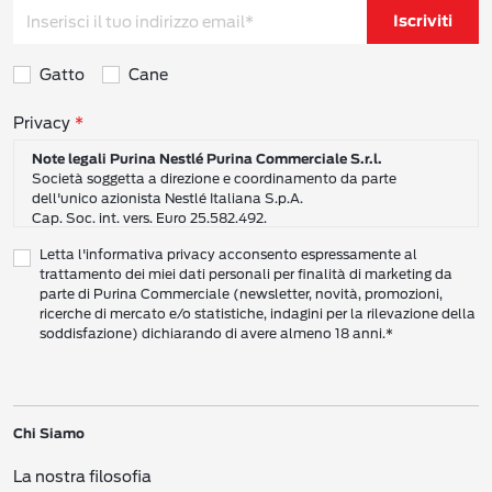
Iscriviti
Gatto
Cane
Consensi sulla privacy
Privacy
Note legali Purina Nestlé Purina Commerciale S.r.l.
Società soggetta a direzione e coordinamento da parte
dell'unico azionista Nestlé Italiana S.p.A.
Cap. Soc. int. vers. Euro 25.582.492.
Sede Sociale: Nestlé Purina Commerciale S.r.l. – Via del Mulino,
Letta l'informativa privacy acconsento espressamente al
6 - 20057 Assago (Mi)
trattamento dei miei dati personali per finalità di marketing da
Tel.: +39 02 8181 1
parte di Purina Commerciale (newsletter, novità, promozioni,
Codice Fiscale e Partita I.V.A. 10805410965
ricerche di mercato e/o statistiche, indagini per la rilevazione della
PEC: pur.it@pec.it
soddisfazione) dichiarando di avere almeno 18 anni.*
INFORMATIVA SULLA PRIVACY DI NESTLÉ
CAMPO D’AZIONE DI QUESTA INFORMATIVA
Vi preghiamo di leggere attentamente questa Informativa sulla Privacy
Chi Siamo
(“Informativa”) per conoscere le nostre politiche e pratiche relative ai vostri Dati
Personali e al modo in cui li trattiamo.
La nostra filosofia
Questa Informativa vale per i singoli individui che interagiscono con i servizi di