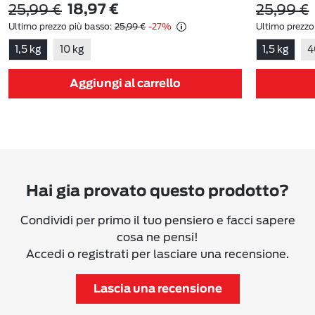
25,99 €
25,99 €
18,97 €
Ultimo prezzo più basso:
25,99 €
-27%
Ultimo prezzo
1,5 kg
10 kg
1,5 kg
4
Aggiungi al carrello
Hai gia provato questo prodotto?
Condividi per primo il tuo pensiero e facci sapere
cosa ne pensi!
Accedi o registrati per lasciare una recensione.
Lascia una recensione