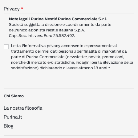
Consensi sulla privacy
Privacy
Note legali Purina Nestlé Purina Commerciale S.r.l.
Società soggetta a direzione e coordinamento da parte
dell'unico azionista Nestlé Italiana S.p.A.
Cap. Soc. int. vers. Euro 25.582.492.
Sede Sociale: Nestlé Purina Commerciale S.r.l. – Via del Mulino,
Letta l'informativa privacy acconsento espressamente al
6 - 20057 Assago (Mi)
trattamento dei miei dati personali per finalità di marketing da
Tel.: +39 02 8181 1
parte di Purina Commerciale (newsletter, novità, promozioni,
Codice Fiscale e Partita I.V.A. 10805410965
ricerche di mercato e/o statistiche, indagini per la rilevazione della
PEC: pur.it@pec.it
soddisfazione) dichiarando di avere almeno 18 anni.*
INFORMATIVA SULLA PRIVACY DI NESTLÉ
CAMPO D’AZIONE DI QUESTA INFORMATIVA
Vi preghiamo di leggere attentamente questa Informativa sulla Privacy
Chi Siamo
(“Informativa”) per conoscere le nostre politiche e pratiche relative ai vostri Dati
Personali e al modo in cui li trattiamo.
La nostra filosofia
Questa Informativa vale per i singoli individui che interagiscono con i servizi di
Nestlé
come consumatori (‘voi’). L’Informativa spiega come vengono raccolti,
Purina.it
usati e trasmessi i vostri Dati Personali da Nestlé Italiana S.p.A. (“
Nestlé
”,
Blog
“Noi”, Ci”). Spiega inoltre come potete accedere ai vostri Dati Personali per
aggiornarli e come compiere determinate scelte.