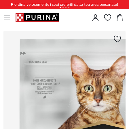
Riordina velocemente i suoi preferiti dalla tua area personale!
Tanti sconti e novità ti aspettano, non perderteli!
Spedizione gratuita a partire da 49 €
Invita un amico per te 5€ di sconto sul prossimo ordine!