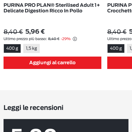
PURINA PRO PLAN® Sterilised Adult 1+
PURINA PR
Delicate Digestion Ricco In Pollo
Crocchett
8,40 €
8,40 €
5,96 €
Ultimo prezzo più basso:
8,40 €
-29%
Ultimo prezzo
400 g
1,5 kg
400 g
1
Aggiungi al carrello
Leggi le recensioni