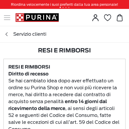
Riordina velocemente i suoi preferiti dalla tua area personale!
Tanti sconti e novità ti aspettano, non perderteli!
Spedizione gratuita a partire da 49 €
Invita un amico per te 5€ di sconto sul prossimo ordine!
Servizio clienti
RESI E RIMBORSI
RESI E RIMBORSI
Diritto di recesso
Se hai cambiato idea dopo aver effettuato un
ordine su Purina Shop e non vuoi più ricevere la
merce, hai diritto a recedere dal contratto di
acquisto senza penalità
entro 14 giorni dal
, ai sensi degli articoli
ricevimento della merce
52 e seguenti del Codice del Consumo, fatte
salve le eccezioni di cui all’art. 59 del Codice del