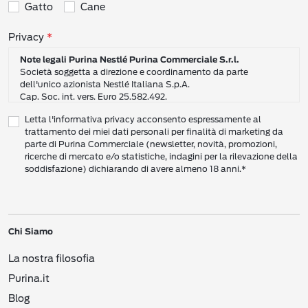
Gatto
Cane
Consensi sulla privacy
Privacy
Note legali Purina Nestlé Purina Commerciale S.r.l.
Società soggetta a direzione e coordinamento da parte
dell'unico azionista Nestlé Italiana S.p.A.
Cap. Soc. int. vers. Euro 25.582.492.
Sede Sociale: Nestlé Purina Commerciale S.r.l. – Via del Mulino,
Letta l'informativa privacy acconsento espressamente al
6 - 20057 Assago (Mi)
trattamento dei miei dati personali per finalità di marketing da
Tel.: +39 02 8181 1
parte di Purina Commerciale (newsletter, novità, promozioni,
Codice Fiscale e Partita I.V.A. 10805410965
ricerche di mercato e/o statistiche, indagini per la rilevazione della
PEC: pur.it@pec.it
soddisfazione) dichiarando di avere almeno 18 anni.*
INFORMATIVA SULLA PRIVACY DI NESTLÉ
CAMPO D’AZIONE DI QUESTA INFORMATIVA
Vi preghiamo di leggere attentamente questa Informativa sulla Privacy
Chi Siamo
(“Informativa”) per conoscere le nostre politiche e pratiche relative ai vostri Dati
Personali e al modo in cui li trattiamo.
La nostra filosofia
Questa Informativa vale per i singoli individui che interagiscono con i servizi di
Nestlé
come consumatori (‘voi’). L’Informativa spiega come vengono raccolti,
Purina.it
usati e trasmessi i vostri Dati Personali da Nestlé Italiana S.p.A. (“
Nestlé
”,
Blog
“Noi”, Ci”). Spiega inoltre come potete accedere ai vostri Dati Personali per