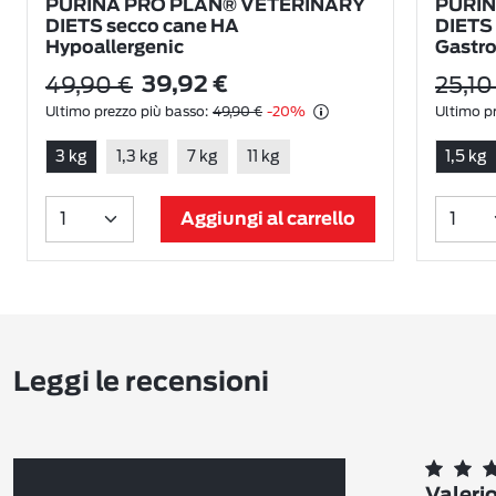
PURINA PRO PLAN® VETERINARY
PURIN
DIETS secco cane HA
DIETS 
Hypoallergenic
Gastro
49,90 €
25,10
39,92 €
Ultimo prezzo più basso:
49,90 €
-20%
Ultimo pr
3 kg
1,3 kg
7 kg
11 kg
1,5 kg
Aggiungi al carrello
Leggi le recensioni
Valeri