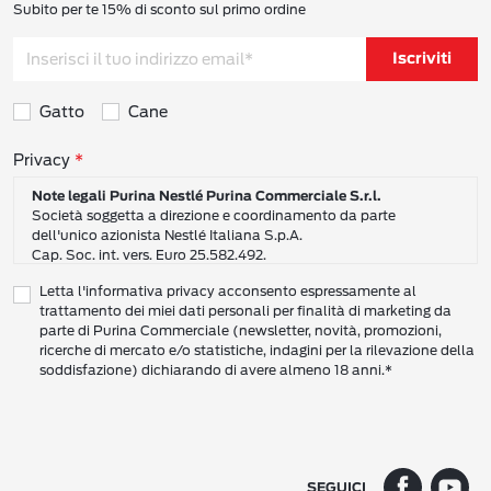
Subito per te 15% di sconto sul primo ordine
Iscriviti
Gatto
Cane
Consensi sulla privacy
Privacy
Note legali Purina Nestlé Purina Commerciale S.r.l.
Società soggetta a direzione e coordinamento da parte
dell'unico azionista Nestlé Italiana S.p.A.
Cap. Soc. int. vers. Euro 25.582.492.
Sede Sociale: Nestlé Purina Commerciale S.r.l. – Via del Mulino,
Letta l'informativa privacy acconsento espressamente al
6 - 20057 Assago (Mi)
trattamento dei miei dati personali per finalità di marketing da
Tel.: +39 02 8181 1
parte di Purina Commerciale (newsletter, novità, promozioni,
Codice Fiscale e Partita I.V.A. 10805410965
ricerche di mercato e/o statistiche, indagini per la rilevazione della
PEC: pur.it@pec.it
soddisfazione) dichiarando di avere almeno 18 anni.*
INFORMATIVA SULLA PRIVACY DI NESTLÉ
CAMPO D’AZIONE DI QUESTA INFORMATIVA
Vi preghiamo di leggere attentamente questa Informativa sulla Privacy
(“Informativa”) per conoscere le nostre politiche e pratiche relative ai vostri Dati
SEGUICI