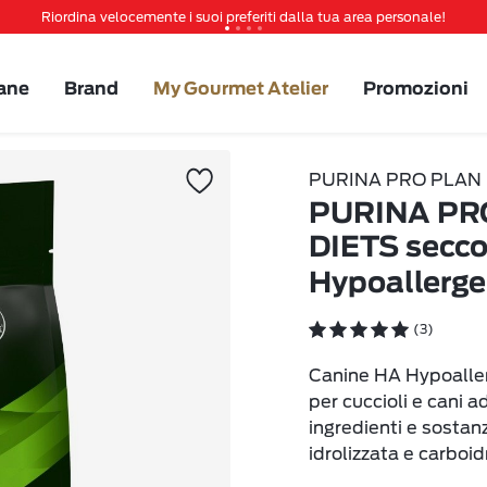
Riordina velocemente i suoi preferiti dalla tua area personale!
Tanti sconti e novità ti aspettano, non perderteli!
Spedizione gratuita a partire da 49 €
ane
Brand
My Gourmet Atelier
Promozioni
Invita un amico per te 5€ di sconto sul prossimo ordine!
PURINA PRO PLAN
PURINA PR
DIETS secc
Hypoallerge
(3)
Canine HA Hypoaller
per cuccioli e cani ad
ingredienti e sostanz
idrolizzata e carboid