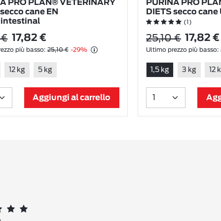
A PRO PLAN® VETERINARY
PURINA PRO PLA
secco cane EN
DIETS secco cane 
intestinal
(1)
 €
25,10 €
17,82 €
17,82 €
ezzo più basso:
25,10 €
-29%
Ultimo prezzo più basso:
12 kg
5 kg
1,5 kg
3 kg
12 
Aggiungi al carrello
Agg
o