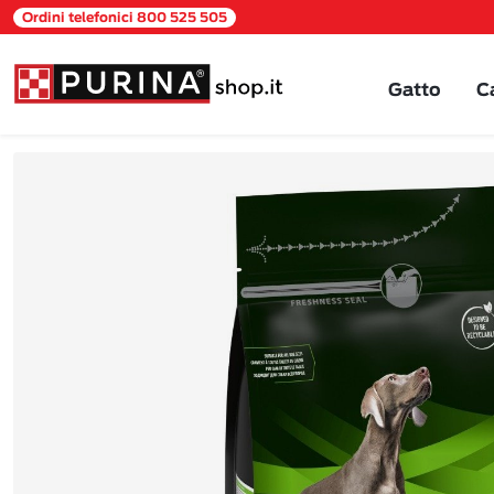
Ordini telefonici 800 525 505
Gatto
C