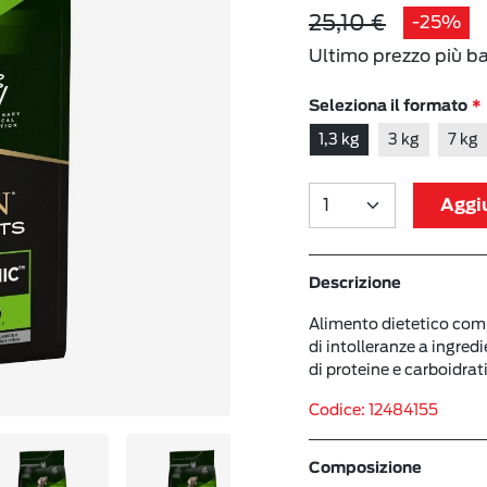
25,10 €
-25%
Ultimo prezzo più b
Seleziona il formato
1,3 kg
3 kg
7 kg
Aggiu
Descrizione
Alimento dietetico compl
di intolleranze a ingred
di proteine e carboidrati
Codice: 12484155
Composizione