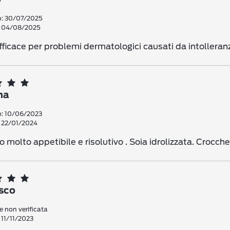
o: 30/07/2025
: 04/08/2025
fficace per problemi dermatologici causati da intolleran
i voti
na
i voti
o: 10/06/2023
: 22/01/2024
i voti
i voti
 molto appetibile e risolutivo . Soia idrolizzata. Crocche
i voti
sco
 non verificata
 11/11/2023