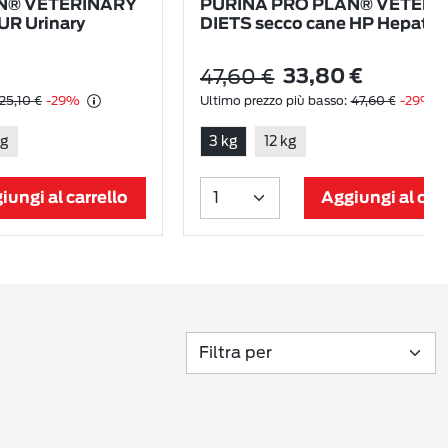
N® VETERINARY
PURINA PRO PLAN® VETERI
UR Urinary
DIETS secco cane HP Hepatic
47,60 €
33,80 €
25,10 €
-29%
Ultimo prezzo più basso:
47,60 €
-29%
kg
3 kg
12 kg
iungi al carrello
Aggiungi al carr