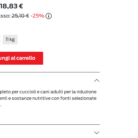
18,83 €
asso:
25,10 €
-25%
11 kg
ngi al carrello
eto per cuccioli e cani adulti per la riduzione
ienti e sostanze nutritive con fonti selezionate
.