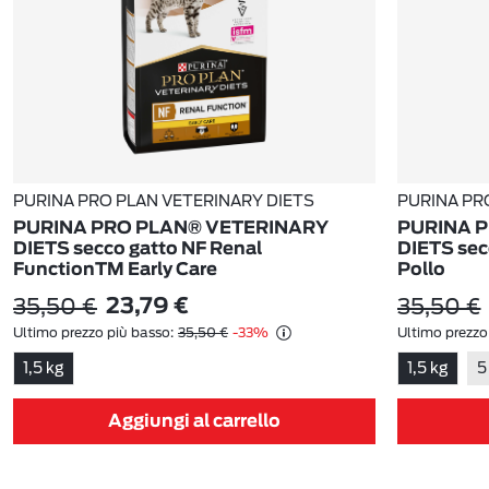
PURINA PRO PLAN VETERINARY DIETS
PURINA PR
PURINA PRO PLAN® VETERINARY
PURINA 
DIETS secco gatto NF Renal
DIETS sec
FunctionTM Early Care
Pollo
35,50 €
35,50 €
23,79 €
Ultimo prezzo più basso:
35,50 €
-33%
Ultimo prezzo
1,5 kg
1,5 kg
5
Aggiungi al carrello