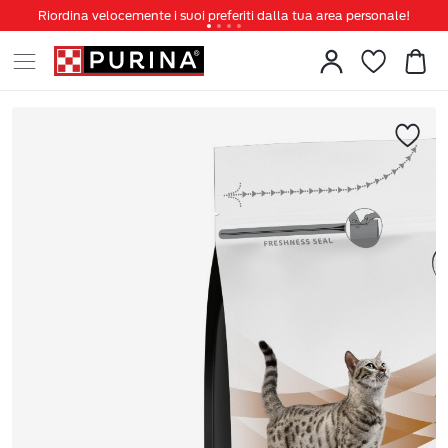
Riordina velocemente i suoi preferiti dalla tua area personale!
Tanti sconti e novità ti aspettano, non perderteli!
Spedizione gratuita a partire da 49 €
Invita un amico per te 5€ di sconto sul prossimo ordine!