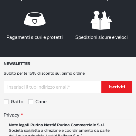
Pagamenti sicuri e protetti
Spedizioni sicure e veloci
NEWSLETTER
Subito per te 15% di sconto sul primo ordine
Iscriviti
Gatto
Cane
Consensi sulla privacy
Privacy
Note legali Purina Nestlé Purina Commerciale S.r.l.
Società soggetta a direzione e coordinamento da parte
dell'unico azionista Nestlé Italiana S.p.A.