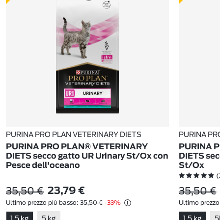
PURINA PRO PLAN VETERINARY DIETS
PURINA PR
PURINA PRO PLAN® VETERINARY
PURINA 
DIETS secco gatto UR Urinary St/Ox con
DIETS sec
Pesce dell'oceano
St/Ox
(
35,50 €
35,50 €
23,79 €
Ultimo prezzo più basso:
35,50 €
-33%
Ultimo prezzo
1,5 kg
5 kg
1,5 kg
5