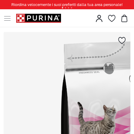
Riordina velocemente i suoi preferiti dalla tua area personale!
Tanti sconti e novità ti aspettano, non perderteli!
Spedizione gratuita a partire da 49 €
Invita un amico per te 5€ di sconto sul prossimo ordine!