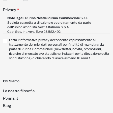
Consensi sulla privacy
Privacy
Note legali Purina Nestlé Purina Commerciale S.r.l.
Società soggetta a direzione e coordinamento da parte
dell'unico azionista Nestlé Italiana S.p.A.
Cap. Soc. int. vers. Euro 25.582.492.
Sede Sociale: Nestlé Purina Commerciale S.r.l. – Via del Mulino,
Letta l'informativa privacy acconsento espressamente al
6 - 20057 Assago (Mi)
trattamento dei miei dati personali per finalità di marketing da
Tel.: +39 02 8181 1
parte di Purina Commerciale (newsletter, novità, promozioni,
Codice Fiscale e Partita I.V.A. 10805410965
ricerche di mercato e/o statistiche, indagini per la rilevazione della
PEC: pur.it@pec.it
soddisfazione) dichiarando di avere almeno 18 anni.*
INFORMATIVA SULLA PRIVACY DI NESTLÉ
CAMPO D’AZIONE DI QUESTA INFORMATIVA
Vi preghiamo di leggere attentamente questa Informativa sulla Privacy
Chi Siamo
(“Informativa”) per conoscere le nostre politiche e pratiche relative ai vostri Dati
Personali e al modo in cui li trattiamo.
La nostra filosofia
Questa Informativa vale per i singoli individui che interagiscono con i servizi di
Nestlé
come consumatori (‘voi’). L’Informativa spiega come vengono raccolti,
Purina.it
usati e trasmessi i vostri Dati Personali da Nestlé Italiana S.p.A. (“
Nestlé
”,
Blog
“Noi”, Ci”). Spiega inoltre come potete accedere ai vostri Dati Personali per
aggiornarli e come compiere determinate scelte.