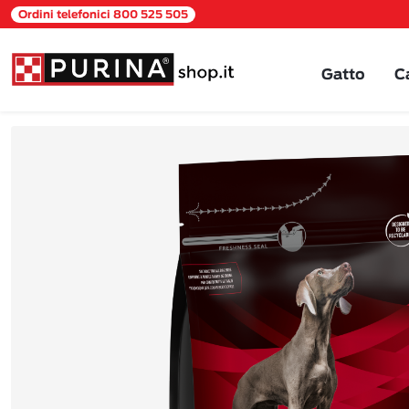
Ordini telefonici 800 525 505
Gatto
C