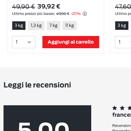
49,90 €
47,60
39,92 €
Ultimo prezzo più basso:
49,90 €
-20%
Ultimo pr
3 kg
1,3 kg
7 kg
11 kg
3 kg
Aggiungi al carrello
Leggi le recensioni
france
Recensione
Recensito: