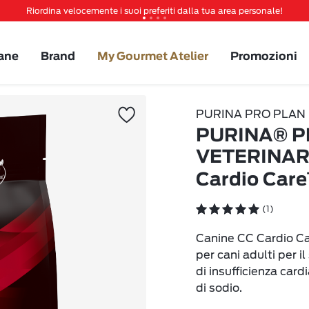
Riordina velocemente i suoi preferiti dalla tua area personale!
Tanti sconti e novità ti aspettano, non perderteli!
Spedizione gratuita a partire da 49 €
ane
Brand
My Gourmet Atelier
Promozioni
Invita un amico per te 5€ di sconto sul prossimo ordine!
PURINA PRO PLAN
PURINA® P
VETERINARY
Cardio Car
(1)
Canine CC Cardio Ca
per cani adulti per i
di insufficienza card
di sodio.