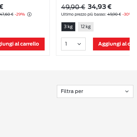
49,90 €
€
34,93 €
47,60 €
-29%
Ultimo prezzo più basso:
49,90 €
-30%
3 kg
12 kg
iungi al carrello
Aggiungi al carr