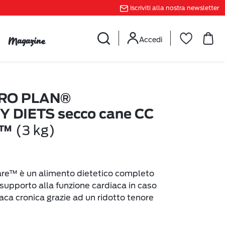
Iscriviti alla nostra newsletter
Magazine
Accedi
RO PLAN®
 DIETS secco cane CC
(3 kg)
e™
re™ è un alimento dietetico completo
l supporto alla funzione cardiaca in caso
iaca cronica grazie ad un ridotto tenore