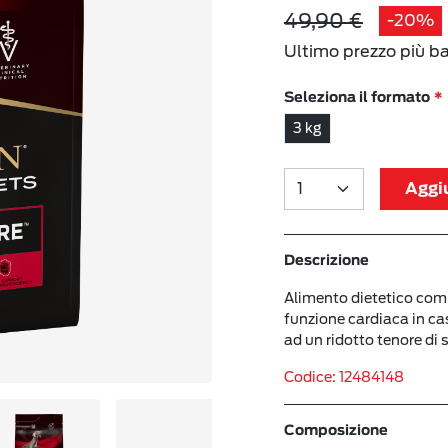
49,90 €
-20%
Ultimo prezzo più b
Seleziona il formato
3 kg
Aggiu
Descrizione
Alimento dietetico compl
funzione cardiaca in cas
ad un ridotto tenore di 
Codice: 12484148
Composizione