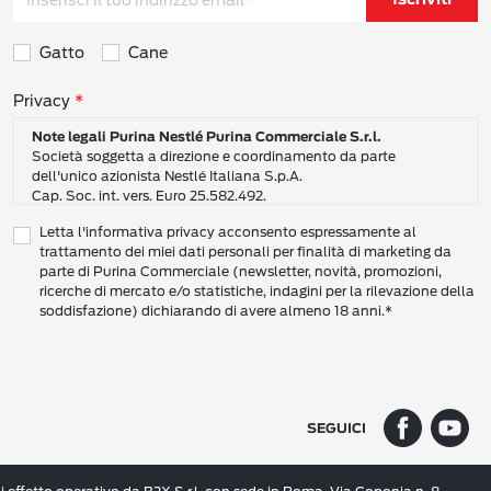
Gatto
Cane
Consensi sulla privacy
Privacy
Note legali Purina Nestlé Purina Commerciale S.r.l.
Società soggetta a direzione e coordinamento da parte
dell'unico azionista Nestlé Italiana S.p.A.
Cap. Soc. int. vers. Euro 25.582.492.
Sede Sociale: Nestlé Purina Commerciale S.r.l. – Via del Mulino,
Letta l'informativa privacy acconsento espressamente al
6 - 20057 Assago (Mi)
trattamento dei miei dati personali per finalità di marketing da
Tel.: +39 02 8181 1
parte di Purina Commerciale (newsletter, novità, promozioni,
Codice Fiscale e Partita I.V.A. 10805410965
ricerche di mercato e/o statistiche, indagini per la rilevazione della
PEC: pur.it@pec.it
soddisfazione) dichiarando di avere almeno 18 anni.*
INFORMATIVA SULLA PRIVACY DI NESTLÉ
CAMPO D’AZIONE DI QUESTA INFORMATIVA
Vi preghiamo di leggere attentamente questa Informativa sulla Privacy
(“Informativa”) per conoscere le nostre politiche e pratiche relative ai vostri Dati
SEGUICI
Personali e al modo in cui li trattiamo.
Questa Informativa vale per i singoli individui che interagiscono con i servizi di
Nestlé
come consumatori (‘voi’). L’Informativa spiega come vengono raccolti,