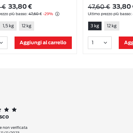
 €
47,60 €
33,80 €
33,80 
ezzo più basso:
47,60 €
-29%
Ultimo prezzo più basso:
1,5 kg
12 kg
3 kg
12 kg
Aggiungi al carrello
Agg
sco
 non verificata
 11/11/2023