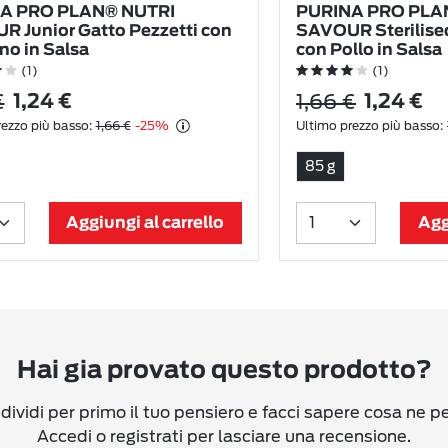
A PRO PLAN® NUTRI
PURINA PRO PLA
 Junior Gatto Pezzetti con
SAVOUR Sterilised
no in Salsa
con Pollo in Salsa
(1)
(1)
€
1,66 €
1,24 €
1,24 €
ezzo più basso:
1,66 €
-25%
Ultimo prezzo più basso:
85 g
Aggiungi al carrello
Agg
Hai gia provato questo prodotto?
ividi per primo il tuo pensiero e facci sapere cosa ne p
Accedi o registrati per lasciare una recensione.