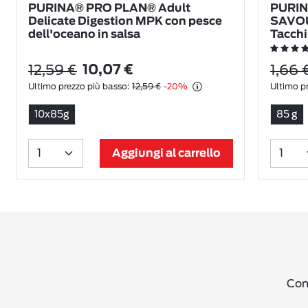
PURINA® PRO PLAN® Adult
PURIN
Delicate Digestion MPK con pesce
SAVOUR
dell'oceano in salsa
Tacchi
12,59 €
1,66 
10,07 €
Ultimo prezzo più basso:
12,59 €
-20%
Ultimo pr
10x85g
85 g
Aggiungi al carrello
Cond