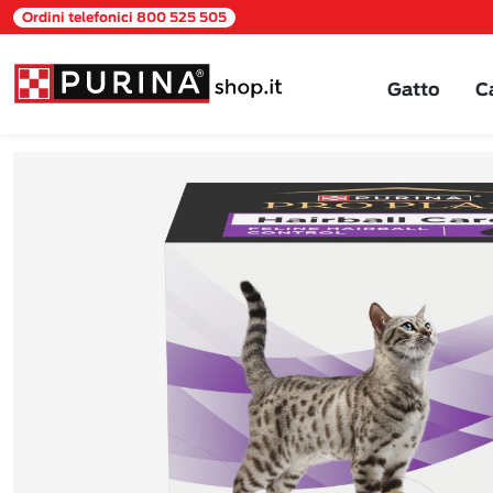
Ordini telefonici 800 525 505
Gatto
C