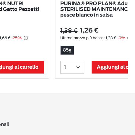
N® NUTRI
PURINA® PRO PLAN® Adult
 Gatto Pezzetti
STERILISED MAINTENANCE c
pesce bianco in salsa
1,38 €
1,26 €
1,66 €
-25%
Ultimo prezzo più basso:
1,38 €
-9%
85g
iungi al carrello
Aggiungi al carr
ensi!