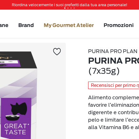
Riordina velocemente i suoi preferiti dalla tua area personale!
Tanti sconti e novità ti aspettano, non perderteli!
Spedizione gratuita a partire da 49 €
ane
Brand
My Gourmet Atelier
Promozioni
Invita un amico per te 5€ di sconto sul prossimo ordine!
PURINA PRO PLAN
PURINA PRO
(7x35g)
Recensisci per primo 
Alimento complement
favorire l’eliminazio
digerente e contribui
pelo e limitare l’ecc
alla Vitamina B6 e al