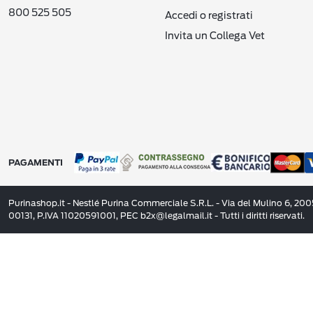
800 525 505
Accedi o registrati
Invita un Collega Vet
PAGAMENTI
Purinashop.it - Nestlé Purina Commerciale S.R.L. - Via del Mulino 6, 20
00131, P.IVA 11020591001, PEC b2x@legalmail.it - Tutti i diritti riservati.
Quello che ami in 3 rate, senza interessi.
. Goditi il tuo acquisto e pren
Ricevi subito il tuo ordine
* Gli addebiti avverranno automaticamente sul metodo
"Paga in 3 rate" è disponibile con VISA, Mastercard e 
In alcuni casi potrebbe essere richiesto il pagamento di 