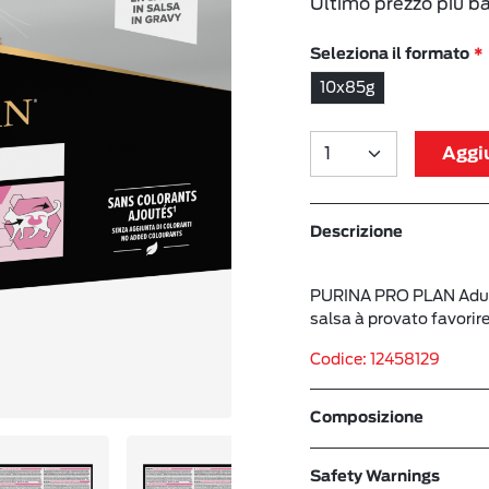
Ultimo prezzo più b
Seleziona il formato
10x85g
Aggiu
Descrizione
PURINA PRO PLAN Adult 
salsa à provato favorir
Codice: 12458129
Composizione
Safety Warnings