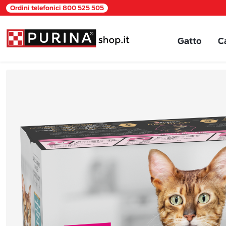
Ordini telefonici 800 525 505
Gatto
C