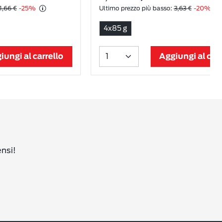
1,66 €
-25%
Ultimo prezzo più basso:
3,63 €
-20%
4x85 g
iungi al carrello
Aggiungi al carr
ensi!