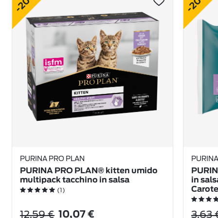
-20%
-20%
PURINA PRO PLAN
PURINA
PURINA PRO PLAN® kitten umido
PURINA
multipack tacchino in salsa
in sal
Carot
(1)
12,59 €
3,63 
10,07 €