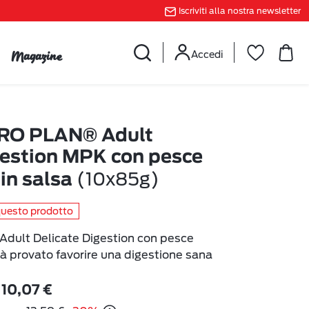
Iscriviti alla nostra newsletter
Magazine
Accedi
RO PLAN® Adult
gestion MPK con pesce
(10x85g)
in salsa
questo prodotto
ult Delicate Digestion con pesce
 à provato favorire una digestione sana
10,07 €