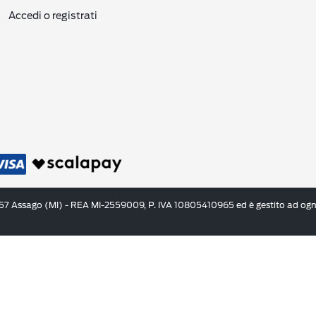
Accedi o registrati
057 Assago (MI) - REA MI-2559009, P. IVA 10805410965 ed è gestito ad ogni 
diti il tempo per
.
pagarlo lentamente
 di pagamento scelto.
AMEX.
una prima rata più elevato rispetto alle rimanenti.