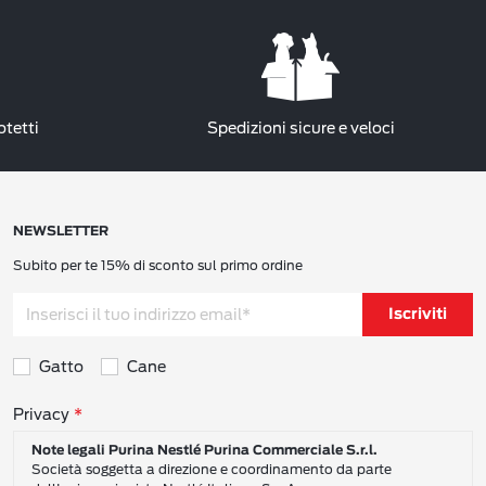
otetti
Spedizioni sicure e veloci
NEWSLETTER
Subito per te 15% di sconto sul primo ordine
Iscriviti
Gatto
Cane
Consensi sulla privacy
Privacy
Note legali Purina Nestlé Purina Commerciale S.r.l.
Società soggetta a direzione e coordinamento da parte