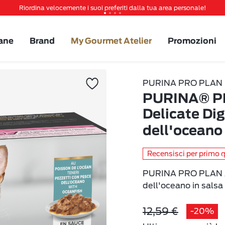
Riordina velocemente i suoi preferiti dalla tua area personale!
Tanti sconti e novità ti aspettano, non perderteli!
Spedizione gratuita a partire da 49 €
ane
Brand
My Gourmet Atelier
Promozioni
Invita un amico per te 5€ di sconto sul prossimo ordine!
PURINA PRO PLAN
PURINA® P
Delicate Di
dell'oceano 
Recensisci per primo 
PURINA PRO PLAN Ad
dell'oceano in salsa
12,59 €
-20%