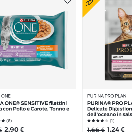
-25%
 ONE
PURINA PRO PLAN
 ONE® SENSITIVE filettini
PURINA® PRO PL
sa con Pollo e Carote, Tonno e
Delicate Digestio
e
dell'oceano in sal
(8)
(1)
€
1,66 €
2,90 €
1,24 €