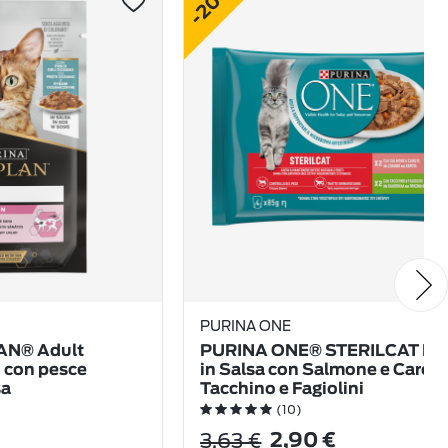
-20%
PURINA ONE
AN® Adult
PURINA ONE® STERILCAT File
n con pesce
in Salsa con Salmone e Carote
sa
Tacchino e Fagiolini
(10)
3,63 €
2,90 €