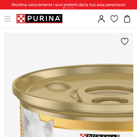
Riordina velocemente i suoi preferiti dalla tua area personale!
Tanti sconti e novità ti aspettano, non perderteli!
Spedizione gratuita a partire da 49 €
Invita un amico per te 5€ di sconto sul prossimo ordine!