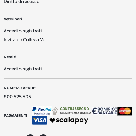
Diritto di recesso
siti che gestiamo sotto i nostri domini/URL e i mini-siti che gestiamo su social
network come Facebook (“Siti web”).
Veterinari
Siti/app di Nestlé per cellulare
. Siti o applicazioni per cellulare diretti ai
consumatori, gestiti da o per
Nestlé
, come le app per smartphone.
Accedi o registrati
E-mail, testi e altri messaggi elettronici
. Comunicazioni elettroniche tra voi e
Invita un Collega Vet
Nestlé
.
CES di Nestlé
. Comunicazioni con il nostro Centro Servizi per i Consumatori
Nestlé
(
Consumer Engagement Service
- “CES“).
Accedi o registrati
Moduli di registrazione offline
. Moduli cartacei o digitali di registrazione e simili
che raccogliamo con varie modalità, ad esempio via posta, durante dimostrazioni
nei negozi, nelle gare o in altre promozioni o eventi.
NUMERO VERDE
Interazioni pubblicitarie
. Interazioni con le nostre attività pubblicitarie (ad
esempio, potremmo ricevere informazioni su una vostra possibile interazione
800 525 505
con una delle nostre pubblicità su un sito web di terzi).
Dati creati da noi
. Nel contesto delle nostre relazioni, potremmo creare alcuni
Dati Personali che si riferiscono a voi (ad esempio dati che si riferiscono ai vostri
PAGAMENTI
acquisti ricavati dai nostri siti web).
Dati ricavati da altre fonti
. Social network (ad es. Facebook, Google) o ricerche
di mercato (se il feedback non viene raccolto in forma anonima), aggregatori di