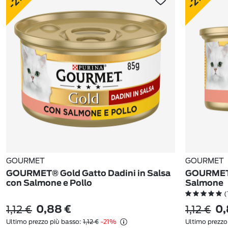
GOURMET
GOURMET
GOURMET® Gold Gatto Dadini in Salsa
GOURMET®
con Salmone e Pollo
Salmone
(
1,12 €
1,12 €
0,88 €
0,
Ultimo prezzo più basso:
1,12 €
-21%
Ultimo prezzo