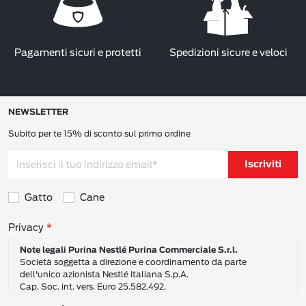
Pagamenti sicuri e protetti
Spedizioni sicure e veloci
NEWSLETTER
Subito per te 15% di sconto sul primo ordine
Iscriviti
Gatto
Cane
Consensi sulla privacy
Privacy
Note legali Purina Nestlé Purina Commerciale S.r.l.
Società soggetta a direzione e coordinamento da parte
dell'unico azionista Nestlé Italiana S.p.A.
Cap. Soc. int. vers. Euro 25.582.492.
Sede Sociale: Nestlé Purina Commerciale S.r.l. – Via del Mulino,