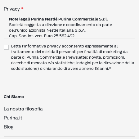
Consensi sulla privacy
Privacy
Note legali Purina Nestlé Purina Commerciale S.r.l.
Società soggetta a direzione e coordinamento da parte
dell'unico azionista Nestlé Italiana S.p.A.
Cap. Soc. int. vers. Euro 25.582.492.
Sede Sociale: Nestlé Purina Commerciale S.r.l. – Via del Mulino,
Letta l'informativa privacy acconsento espressamente al
6 - 20057 Assago (Mi)
trattamento dei miei dati personali per finalità di marketing da
Tel.: +39 02 8181 1
parte di Purina Commerciale (newsletter, novità, promozioni,
Codice Fiscale e Partita I.V.A. 10805410965
ricerche di mercato e/o statistiche, indagini per la rilevazione della
PEC: pur.it@pec.it
soddisfazione) dichiarando di avere almeno 18 anni.*
INFORMATIVA SULLA PRIVACY DI NESTLÉ
CAMPO D’AZIONE DI QUESTA INFORMATIVA
Vi preghiamo di leggere attentamente questa Informativa sulla Privacy
Chi Siamo
(“Informativa”) per conoscere le nostre politiche e pratiche relative ai vostri Dati
Personali e al modo in cui li trattiamo.
La nostra filosofia
Questa Informativa vale per i singoli individui che interagiscono con i servizi di
Nestlé
come consumatori (‘voi’). L’Informativa spiega come vengono raccolti,
Purina.it
usati e trasmessi i vostri Dati Personali da Nestlé Italiana S.p.A. (“
Nestlé
”,
Blog
“Noi”, Ci”). Spiega inoltre come potete accedere ai vostri Dati Personali per
aggiornarli e come compiere determinate scelte.