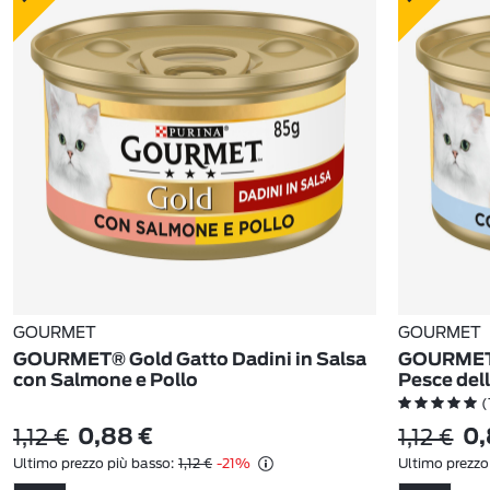
GOURMET
GOURMET
GOURMET® Gold Gatto Dadini in Salsa
GOURMET®
con Salmone e Pollo
Pesce del
(
1,12 €
1,12 €
0,88 €
0,
Ultimo prezzo più basso:
1,12 €
-21%
Ultimo prezzo