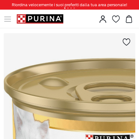
Riordina velocemente i suoi preferiti dalla tua area personale!
Tanti sconti e novità ti aspettano, non perderteli!
Spedizione gratuita a partire da 49 €
Invita un amico per te 5€ di sconto sul prossimo ordine!