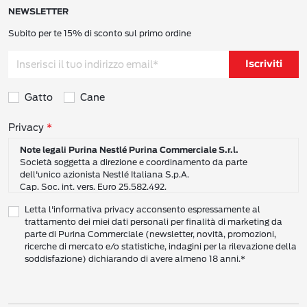
NEWSLETTER
Subito per te 15% di sconto sul primo ordine
Iscriviti
Gatto
Cane
Consensi sulla privacy
Privacy
Note legali Purina Nestlé Purina Commerciale S.r.l.
Società soggetta a direzione e coordinamento da parte
dell'unico azionista Nestlé Italiana S.p.A.
Cap. Soc. int. vers. Euro 25.582.492.
Sede Sociale: Nestlé Purina Commerciale S.r.l. – Via del Mulino,
Letta l'informativa privacy acconsento espressamente al
6 - 20057 Assago (Mi)
trattamento dei miei dati personali per finalità di marketing da
Tel.: +39 02 8181 1
parte di Purina Commerciale (newsletter, novità, promozioni,
Codice Fiscale e Partita I.V.A. 10805410965
ricerche di mercato e/o statistiche, indagini per la rilevazione della
PEC: pur.it@pec.it
soddisfazione) dichiarando di avere almeno 18 anni.*
INFORMATIVA SULLA PRIVACY DI NESTLÉ
CAMPO D’AZIONE DI QUESTA INFORMATIVA