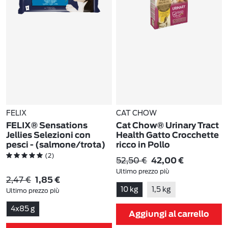
FELIX
CAT CHOW
FELIX® Sensations
Cat Chow® Urinary Tract
Jellies Selezioni con
Health Gatto Crocchette
pesci - (salmone/trota)
ricco in Pollo
(2)
(1)
52,50 €
42,00 €
Ultimo prezzo più
2,47 €
1,85 €
basso:
52,50 €
-20%
10 kg
1,5 kg
Ultimo prezzo più
basso:
2,47 €
-25%
4x85 g
Aggiungi al carrello