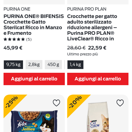
PURINA ONE
PURINA PRO PLAN
PURINA ONE® BIFENSIS
Crocchette per gatto
Crocchette Gatto
adulto sterilizzato
Sterilcat Ricco in Manzo
riduzione allergeni –
e Frumento
Purina PRO PLAN®
LiveClear® Ricco in
(5)
Tacchino 1,4 kg
28,60 €
45,99 €
22,59 €
(109)
Ultimo prezzo più
basso:
28,60 €
-21%
9,75 kg
2,8kg
450 g
1,5 kg
1,4 kg
800 g
Aggiungi al carrello
Aggiungi al carrello
-20%
-25%