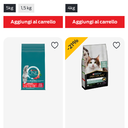
basso:
74,20 €
-27%
basso:
21,99 €
-10%
5kg
1,5 kg
4kg
Aggiungi al carrello
Aggiungi al carrello
-21%