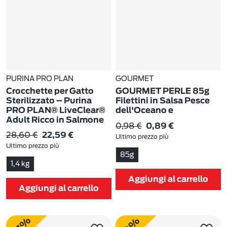
PURINA PRO PLAN
GOURMET
Crocchette per Gatto
GOURMET PERLE 85g
Sterilizzato – Purina
Filettini in Salsa Pesce
PRO PLAN® LiveClear®
dell'Oceano e
Adult Ricco in Salmone
Gamberetti
0,98 €
0,89 €
1,4 kg
28,60 €
22,59 €
Ultimo prezzo più
(8)
Ultimo prezzo più
basso:
0,98 €
-9%
85g
basso:
28,60 €
-21%
1,4 kg
Aggiungi al carrello
Aggiungi al carrello