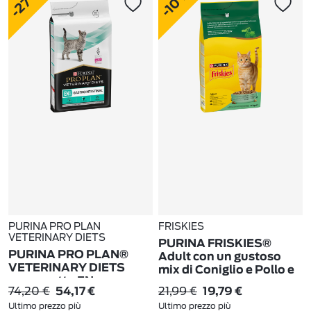
-27%
-10%
PURINA PRO PLAN
FRISKIES
VETERINARY DIETS
PURINA FRISKIES®
PURINA PRO PLAN®
Adult con un gustoso
VETERINARY DIETS
mix di Coniglio e Pollo e
secco gatto EN
con Verdure in
74,20 €
21,99 €
54,17 €
19,79 €
Gastrointestinal St/Ox
confezione da 4kg
Ultimo prezzo più
Ultimo prezzo più