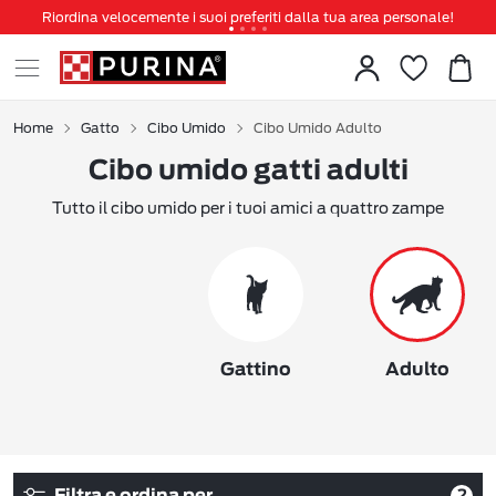
Riordina velocemente i suoi preferiti dalla tua area personale!
Tanti sconti e novità ti aspettano, non perderteli!
Spedizione gratuita a partire da 49 €
Invita un amico per te 5€ di sconto sul prossimo ordine!
Home
Gatto
Cibo Umido
Cibo Umido Adulto
Cibo umido gatti adulti
Tutto il cibo umido per i tuoi amici a quattro zampe
Gattino
Adulto
2