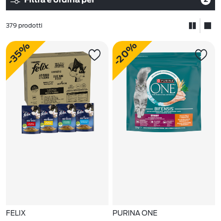
Filtra e ordina per
379 prodotti
-20%
-35%
FELIX
PURINA ONE