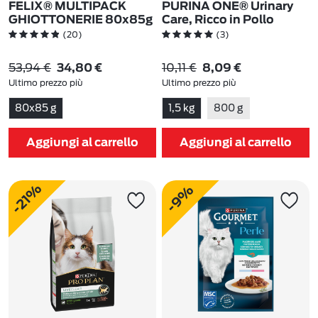
FELIX® MULTIPACK
PURINA ONE® Urinary
GHIOTTONERIE 80x85g
Care, Ricco in Pollo
(20)
(3)
53,94 €
10,11 €
34,80 €
8,09 €
Ultimo prezzo più
Ultimo prezzo più
basso:
53,94 €
-35%
basso:
10,11 €
-20%
80x85 g
1,5 kg
800 g
Aggiungi al carrello
Aggiungi al carrello
-21%
-9%