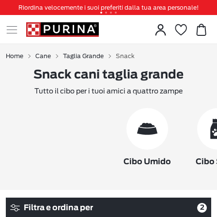
Riordina velocemente i suoi preferiti dalla tua area personale!
Tanti sconti e novità ti aspettano, non perderteli!
Spedizione gratuita a partire da 49 €
Invita un amico per te 5€ di sconto sul prossimo ordine!
Home
Cane
Taglia Grande
Snack
Snack cani taglia grande
Tutto il cibo per i tuoi amici a quattro zampe
Cibo Umido
Cibo
Filtra e ordina per
2