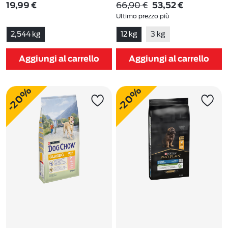
(5)
66,90 €
19,99 €
53,52 €
Ultimo prezzo più
basso:
66,90 €
-20%
2,544 kg
12 kg
3 kg
Aggiungi al carrello
Aggiungi al carrello
-20%
-20%