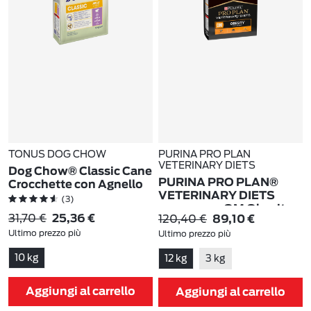
TONUS DOG CHOW
PURINA PRO PLAN
VETERINARY DIETS
Dog Chow® Classic Cane
PURINA PRO PLAN®
Crocchette con Agnello
VETERINARY DIETS
(3)
secco cane OM Obesity
31,70 €
120,40 €
25,36 €
89,10 €
Management
Ultimo prezzo più
Ultimo prezzo più
basso:
31,70 €
-20%
basso:
120,40 €
-26%
10 kg
12 kg
3 kg
Aggiungi al carrello
Aggiungi al carrello