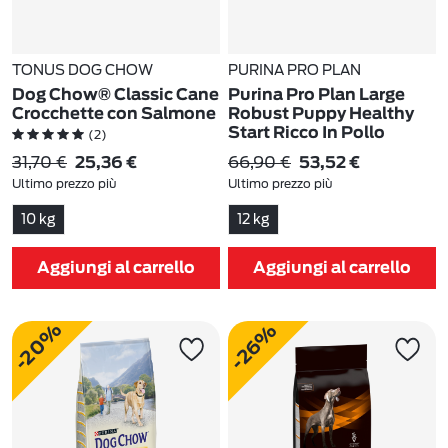
TONUS DOG CHOW
PURINA PRO PLAN
Dog Chow® Classic Cane
Purina Pro Plan Large
Crocchette con Salmone
Robust Puppy Healthy
Start Ricco In Pollo
(2)
(3)
31,70 €
66,90 €
25,36 €
53,52 €
Ultimo prezzo più
Ultimo prezzo più
basso:
31,70 €
-20%
basso:
66,90 €
-20%
10 kg
12 kg
Aggiungi al carrello
Aggiungi al carrello
-20%
-26%