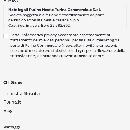
Consensi sulla privacy
Privacy
Note legali Purina Nestlé Purina Commerciale S.r.l.
Società soggetta a direzione e coordinamento da parte
dell'unico azionista Nestlé Italiana S.p.A.
Cap. Soc. int. vers. Euro 25.582.492.
Sede Sociale: Nestlé Purina Commerciale S.r.l. – Via del Mulino,
Letta l'informativa privacy acconsento espressamente al
6 - 20057 Assago (Mi)
trattamento dei miei dati personali per finalità di marketing da
Tel.: +39 02 8181 1
parte di Purina Commerciale (newsletter, novità, promozioni,
Codice Fiscale e Partita I.V.A. 10805410965
ricerche di mercato e/o statistiche, indagini per la rilevazione della
PEC: pur.it@pec.it
soddisfazione) dichiarando di avere almeno 18 anni.*
INFORMATIVA SULLA PRIVACY DI NESTLÉ
CAMPO D’AZIONE DI QUESTA INFORMATIVA
Vi preghiamo di leggere attentamente questa Informativa sulla Privacy
Chi Siamo
(“Informativa”) per conoscere le nostre politiche e pratiche relative ai vostri Dati
Personali e al modo in cui li trattiamo.
La nostra filosofia
Questa Informativa vale per i singoli individui che interagiscono con i servizi di
Nestlé
come consumatori (‘voi’). L’Informativa spiega come vengono raccolti,
Purina.it
usati e trasmessi i vostri Dati Personali da Nestlé Italiana S.p.A. (“
Nestlé
”,
Blog
“Noi”, Ci”). Spiega inoltre come potete accedere ai vostri Dati Personali per
aggiornarli e come compiere determinate scelte.
Questa Informativa copre le attività di raccolta dati sia online che offline, e
Vantaggi
riguarda i Dati Personali che ricaviamo da canali vari, come i siti web, le app, i