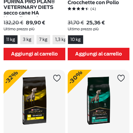
PURINA PRO PLAN®
Crocchette con Pollo
VETERINARY DIETS
(4)
secco cane HA
Hypoallergenic
132,20 €
31,70 €
89,90 €
25,36 €
(2)
Ultimo prezzo più
Ultimo prezzo più
basso:
132,20 €
-32%
basso:
31,70 €
-20%
11 kg
3 kg
7 kg
1,3 kg
10 kg
Aggiungi al carrello
Aggiungi al carrello
-30%
-32%