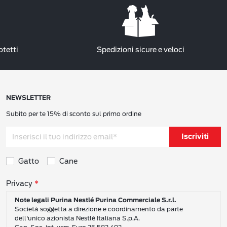
otetti
Spedizioni sicure e veloci
NEWSLETTER
Subito per te 15% di sconto sul primo ordine
Iscriviti
Gatto
Cane
Consensi sulla privacy
Privacy
Note legali Purina Nestlé Purina Commerciale S.r.l.
Società soggetta a direzione e coordinamento da parte
dell'unico azionista Nestlé Italiana S.p.A.