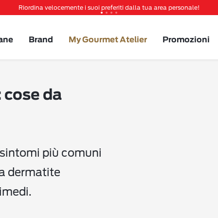
Riordina velocemente i suoi preferiti dalla tua area personale!
Tanti sconti e novità ti aspettano, non perderteli!
Spedizione gratuita a partire da 49 €
ane
Brand
My Gourmet Atelier
Promozioni
Invita un amico per te 5€ di sconto sul prossimo ordine!
 cose da
i sintomi più comuni
la dermatite
imedi.