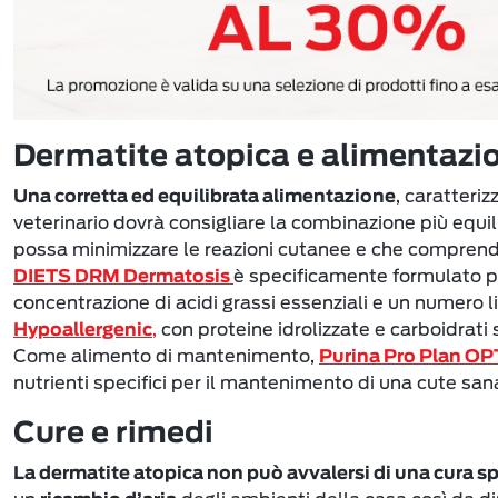
Dermatite atopica e alimentazi
, caratteriz
Una corretta ed equilibrata alimentazione
veterinario dovrà consigliare la combinazione più equilib
possa minimizzare le reazioni cutanee e che comprenda 
è specificamente formulato pe
DIETS DRM Dermatosis
concentrazione di acidi grassi essenziali e un numero l
,
con proteine idrolizzate e carboidrati s
Hypoallergenic
Come alimento di mantenimento,
Purina Pro Plan 
nutrienti specifici per il mantenimento di una cute san
Cure e rimedi
La dermatite atopica non può avvalersi di una cura sp