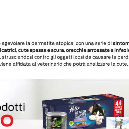
ò agevolare la dermatite atopica, con una serie di
sintom
,
,
catrici
cute spessa e scura
orecchie arrossate e infez
trusciandosi contro gli oggetti così da causare la perdit
ene affidata al veterinario che potrà analizzare la cute,