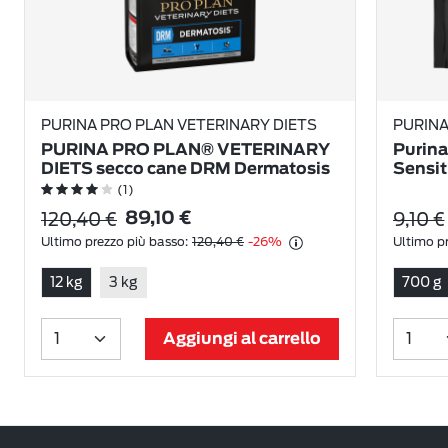
PURINA PRO PLAN VETERINARY DIETS
PURINA
PURINA PRO PLAN® VETERINARY
Purina
DIETS secco cane DRM Dermatosis
Sensit
(1)
120,40 €
9,10 €
89,10 €
Ultimo prezzo più basso:
120,40 €
-26%
Ultimo pr
12 kg
3 kg
700 g
Aggiungi al carrello