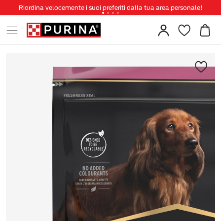
Riordina velocemente i suoi preferiti dalla tua area personale!
Tanti sconti e novità ti aspettano, non perderteli!
Spedizione gratuita a partire da 49 €
Invita un amico per te 5€ di sconto sul prossimo ordine!