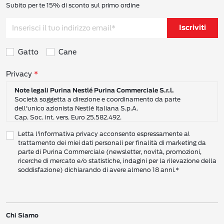
Subito per te 15% di sconto sul primo ordine
Iscriviti
Gatto
Cane
Consensi sulla privacy
Privacy
Note legali Purina Nestlé Purina Commerciale S.r.l.
Società soggetta a direzione e coordinamento da parte
dell'unico azionista Nestlé Italiana S.p.A.
Cap. Soc. int. vers. Euro 25.582.492.
Sede Sociale: Nestlé Purina Commerciale S.r.l. – Via del Mulino,
Letta l'informativa privacy acconsento espressamente al
6 - 20057 Assago (Mi)
trattamento dei miei dati personali per finalità di marketing da
Tel.: +39 02 8181 1
parte di Purina Commerciale (newsletter, novità, promozioni,
Codice Fiscale e Partita I.V.A. 10805410965
ricerche di mercato e/o statistiche, indagini per la rilevazione della
PEC: pur.it@pec.it
soddisfazione) dichiarando di avere almeno 18 anni.*
INFORMATIVA SULLA PRIVACY DI NESTLÉ
CAMPO D’AZIONE DI QUESTA INFORMATIVA
Vi preghiamo di leggere attentamente questa Informativa sulla Privacy
Chi Siamo
(“Informativa”) per conoscere le nostre politiche e pratiche relative ai vostri Dati