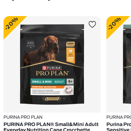
-20%
-20%
PURINA PRO PLAN
PURINA PR
PURINA PRO PLAN® Small&Mini Adult
Purina Pro
Everyday Nutrition Cane Crocchette
Sensitive 