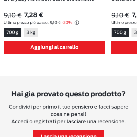
9,10 €
9,10 €
7,28 €
7
Ultimo prezzo più basso:
9,10 €
-20%
Ultimo prezzo
700 g
3 kg
700 g
3
Aggiungi al carrello
Hai gia provato questo prodotto?
Condividi per primo il tuo pensiero e facci sapere
cosa ne pensi!
Accedi o registrati per lasciare una recensione.
Lascia una recensione