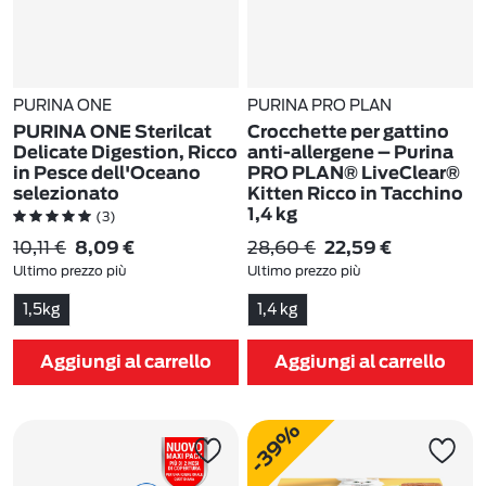
PURINA ONE
PURINA PRO PLAN
PURINA ONE Sterilcat
Crocchette per gattino
Delicate Digestion, Ricco
anti-allergene – Purina
in Pesce dell'Oceano
PRO PLAN® LiveClear®
selezionato
Kitten Ricco in Tacchino
1,4 kg
(3)
(4)
10,11 €
28,60 €
8,09 €
22,59 €
Ultimo prezzo più
Ultimo prezzo più
basso:
10,11 €
-20%
basso:
28,60 €
-21%
1,5kg
1,4 kg
Aggiungi al carrello
Aggiungi al carrello
-39%