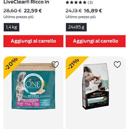
LiveClear® Ricco in
(3)
Tacchino 1,4 kg
28,60 €
24,13 €
22,59 €
16,89 €
(109)
Ultimo prezzo più
Ultimo prezzo più
basso:
28,60 €
-21%
basso:
24,13 €
-30%
1,4 kg
24x85 g
Aggiungi al carrello
Aggiungi al carrello
-20%
-21%