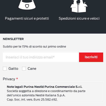
Pagamenti sicuri e protetti
Spedizioni sicure e veloci
NEWSLETTER
Subito per te 15% di sconto sul primo ordine
Iscriviti
Gatto
Cane
Consensi sulla privacy
Privacy
Note legali Purina Nestlé Purina Commerciale S.r.l.
Società soggetta a direzione e coordinamento da parte
dell'unico azionista Nestlé Italiana S.p.A.
Cap. Soc. int. vers. Euro 25.582.492.
Sede Sociale: Nestlé Purina Commerciale S.r.l. – Via del Mulino,