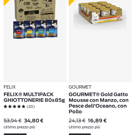
FELIX
GOURMET
FELIX® MULTIPACK
GOURMET® Gold Gatto
GHIOTTONERIE 80x85g
Mousse con Manzo, con
Pesce dell'Oceano, con
(20)
Pollo
(6)
53,94 €
24,13 €
34,80 €
16,89 €
Ultimo prezzo più
Ultimo prezzo più
basso:
53,94 €
-35%
basso:
24,13 €
-30%