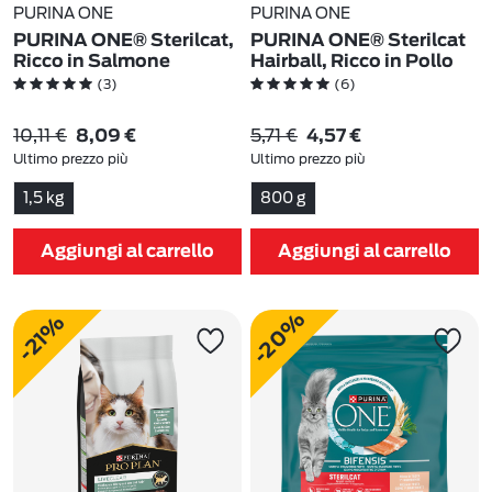
PURINA ONE
PURINA ONE
PURINA ONE® Sterilcat,
PURINA ONE® Sterilcat
Ricco in Salmone
Hairball, Ricco in Pollo
(3)
(6)
10,11 €
5,71 €
8,09 €
4,57 €
Ultimo prezzo più
Ultimo prezzo più
basso:
10,11 €
-20%
basso:
5,71 €
-20%
1,5 kg
800 g
Aggiungi al carrello
Aggiungi al carrello
-20%
-21%