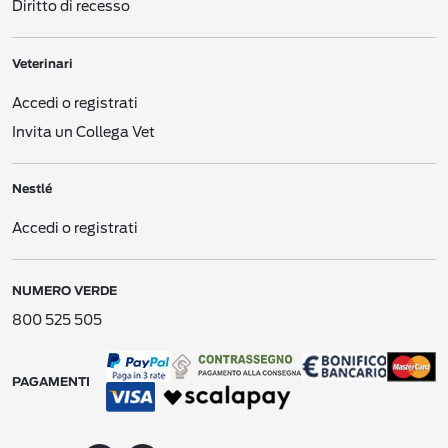
Diritto di recesso
siti che gestiamo sotto i nostri domini/URL e i mini-siti che gestiamo su social
network come Facebook (“Siti web”).
Veterinari
Siti/app di Nestlé per cellulare
. Siti o applicazioni per cellulare diretti ai
consumatori, gestiti da o per
Nestlé
, come le app per smartphone.
Accedi o registrati
E-mail, testi e altri messaggi elettronici
. Comunicazioni elettroniche tra voi e
Invita un Collega Vet
Nestlé
.
CES di Nestlé
. Comunicazioni con il nostro Centro Servizi per i Consumatori
Nestlé
(
Consumer Engagement Service
- “CES“).
Accedi o registrati
Moduli di registrazione offline
. Moduli cartacei o digitali di registrazione e simili
che raccogliamo con varie modalità, ad esempio via posta, durante dimostrazioni
nei negozi, nelle gare o in altre promozioni o eventi.
NUMERO VERDE
Interazioni pubblicitarie
. Interazioni con le nostre attività pubblicitarie (ad
esempio, potremmo ricevere informazioni su una vostra possibile interazione
800 525 505
con una delle nostre pubblicità su un sito web di terzi).
Dati creati da noi
. Nel contesto delle nostre relazioni, potremmo creare alcuni
Dati Personali che si riferiscono a voi (ad esempio dati che si riferiscono ai vostri
PAGAMENTI
acquisti ricavati dai nostri siti web).
Dati ricavati da altre fonti
. Social network (ad es. Facebook, Google) o ricerche
di mercato (se il feedback non viene raccolto in forma anonima), aggregatori di