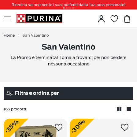
Riordina velocemente i suoi preferiti dalla tua area personale!
Tanti sconti e novità ti aspettano, non perderteli!
Spedizione gratuita a partire da 49 €
Invita un amico per te 5€ di sconto sul prossimo ordine!
Home
San Valentino
San Valentino
La Promo è terminata! Torna a trovarci per non perdere
nessuna occasione
Filtra e ordina per
165 prodotti
-30%
-35%