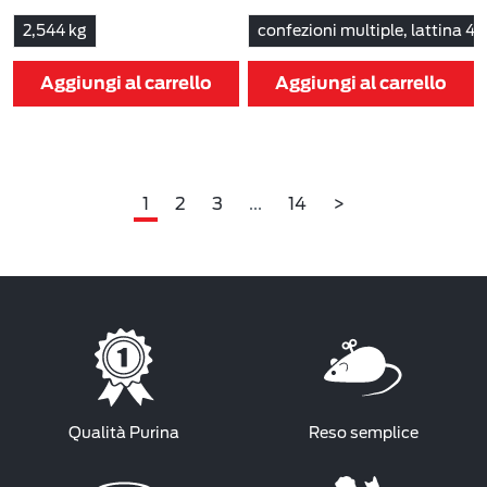
basso:
3,94 €
-39%
2,544 kg
confezioni multiple, lattina 4 
Aggiungi al carrello
Aggiungi al carrello
1
2
3
...
14
>
Qualità Purina
Reso semplice