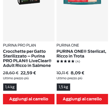
PURINA PRO PLAN
PURINA ONE
Crocchette per Gatto
PURINA ONE® Sterilcat,
Sterilizzato – Purina
Ricco in Trota
PRO PLAN® LiveClear®
(4)
Adult Ricco in Salmone
1,4 kg
28,60 €
10,11 €
22,59 €
8,09 €
(8)
Ultimo prezzo più
Ultimo prezzo più
basso:
28,60 €
-21%
basso:
10,11 €
-20%
1,4 kg
1,5 kg
Aggiungi al carrello
Aggiungi al carrello