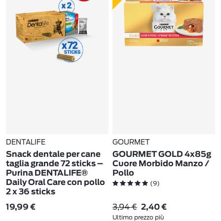
DENTALIFE
GOURMET
Snack dentale per cane
GOURMET GOLD 4x85g
taglia grande 72 sticks –
Cuore Morbido Manzo /
Purina DENTALIFE®
Pollo
Daily Oral Care con pollo
(9)
2 x 36 sticks
(5)
3,94 €
19,99 €
2,40 €
Ultimo prezzo più