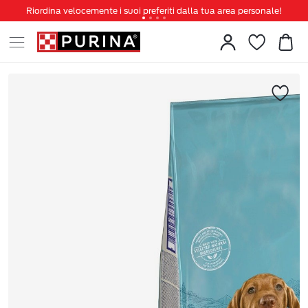
Riordina velocemente i suoi preferiti dalla tua area personale!
Tanti sconti e novità ti aspettano, non perderteli!
Spedizione gratuita a partire da 49 €
Invita un amico per te 5€ di sconto sul prossimo ordine!