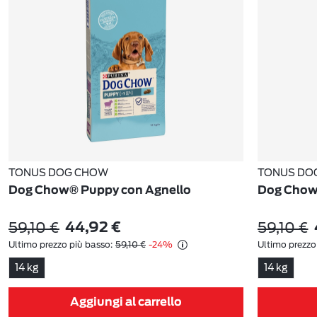
TONUS DOG CHOW
TONUS DO
Dog Chow® Puppy con Agnello
Dog Chow®
59,10 €
59,10 €
44,92 €
Ultimo prezzo più basso:
59,10 €
-24%
Ultimo prezzo
14 kg
14 kg
Aggiungi al carrello