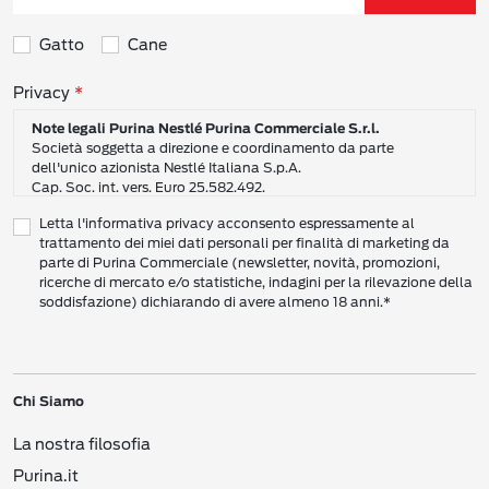
Gatto
Cane
Consensi sulla privacy
Privacy
Note legali Purina Nestlé Purina Commerciale S.r.l.
Società soggetta a direzione e coordinamento da parte
dell'unico azionista Nestlé Italiana S.p.A.
Cap. Soc. int. vers. Euro 25.582.492.
Sede Sociale: Nestlé Purina Commerciale S.r.l. – Via del Mulino,
Letta l'informativa privacy acconsento espressamente al
6 - 20057 Assago (Mi)
trattamento dei miei dati personali per finalità di marketing da
Tel.: +39 02 8181 1
parte di Purina Commerciale (newsletter, novità, promozioni,
Codice Fiscale e Partita I.V.A. 10805410965
ricerche di mercato e/o statistiche, indagini per la rilevazione della
PEC: pur.it@pec.it
soddisfazione) dichiarando di avere almeno 18 anni.*
INFORMATIVA SULLA PRIVACY DI NESTLÉ
CAMPO D’AZIONE DI QUESTA INFORMATIVA
Vi preghiamo di leggere attentamente questa Informativa sulla Privacy
Chi Siamo
(“Informativa”) per conoscere le nostre politiche e pratiche relative ai vostri Dati
Personali e al modo in cui li trattiamo.
La nostra filosofia
Questa Informativa vale per i singoli individui che interagiscono con i servizi di
Nestlé
come consumatori (‘voi’). L’Informativa spiega come vengono raccolti,
Purina.it