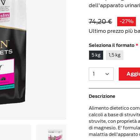
dell'apparato urinario
74,20 €
-27%
Ultimo prezzo più b
Seleziona il formato
5 kg
1,5 kg
Aggiu
Descrizione
Alimento dietetico compl
calcoli a base di struvite
struvite, con proprietà 
di magnesio. E' formula
malattia dell'apparato ur