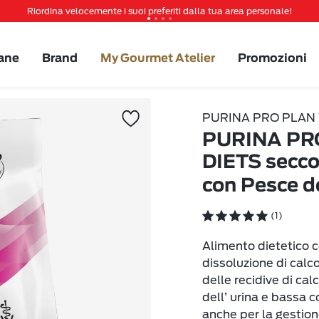
Riordina velocemente i suoi preferiti dalla tua area personale!
Tanti sconti e novità ti aspettano, non perderteli!
Spedizione gratuita a partire da 49 €
ane
Brand
My Gourmet Atelier
Promozioni
Invita un amico per te 5€ di sconto sul prossimo ordine!
PURINA PRO PLAN 
PURINA PR
DIETS secco
con Pesce d
(1)
Alimento dietetico c
dissoluzione di calco
delle recidive di calc
dell’ urina e bassa 
anche per la gestion