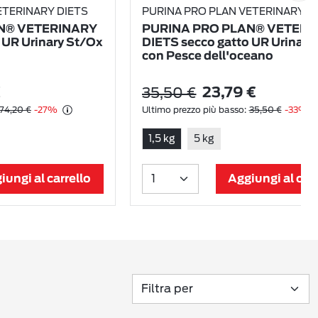
ETERINARY DIETS
PURINA PRO PLAN VETERINARY D
N® VETERINARY
PURINA PRO PLAN® VETERI
 UR Urinary St/Ox
DIETS secco gatto UR Urinary
con Pesce dell'oceano
35,50 €
€
23,79 €
74,20 €
-27%
Ultimo prezzo più basso:
35,50 €
-33%
1,5 kg
5 kg
iungi al carrello
Aggiungi al carr