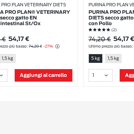
 PRO PLAN VETERINARY DIETS
PURINA PRO PLAN V
A PRO PLAN® VETERINARY
PURINA PRO PLA
secco gatto EN
DIETS secco gatto
intestinal St/Ox
con Pollo
(2)
 €
74,20 €
54,17 €
54,17 
ezzo più basso:
74,20 €
-27%
Ultimo prezzo più basso:
1,5 kg
5 kg
1,5 kg
Aggiungi al carrello
Agg