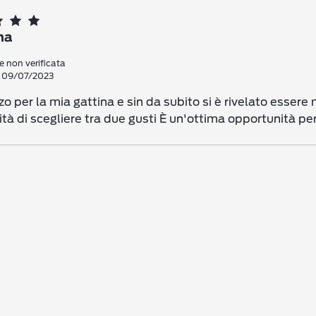
na
 non verificata
: 09/07/2023
zzo per la mia gattina e sin da subito si è rivelato essere
ità di scegliere tra due gusti È un'ottima opportunità pe
i voti
i voti
i voti
i voti
i voti