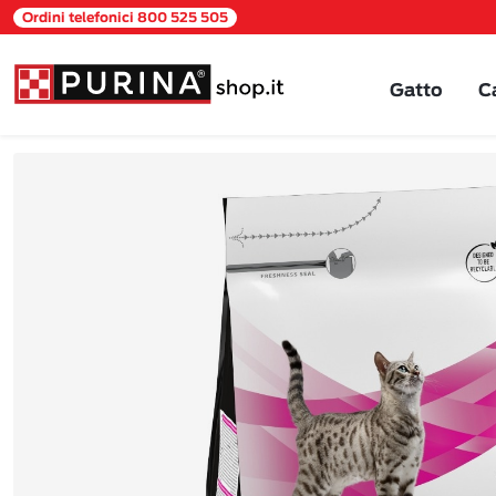
Ordini telefonici 800 525 505
Gatto
C