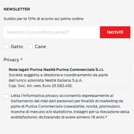
NEWSLETTER
Subito per te 15% di sconto sul primo ordine
Iscriviti
Gatto
Cane
Consensi sulla privacy
Privacy
Note legali Purina Nestlé Purina Commerciale S.r.l.
Società soggetta a direzione e coordinamento da parte
dell'unico azionista Nestlé Italiana S.p.A.
Cap. Soc. int. vers. Euro 25.582.492.
Sede Sociale: Nestlé Purina Commerciale S.r.l. – Via del Mulino,
Letta l'informativa privacy acconsento espressamente al
6 - 20057 Assago (Mi)
trattamento dei miei dati personali per finalità di marketing da
Tel.: +39 02 8181 1
parte di Purina Commerciale (newsletter, novità, promozioni,
Codice Fiscale e Partita I.V.A. 10805410965
ricerche di mercato e/o statistiche, indagini per la rilevazione della
PEC: pur.it@pec.it
soddisfazione) dichiarando di avere almeno 18 anni.*
INFORMATIVA SULLA PRIVACY DI NESTLÉ