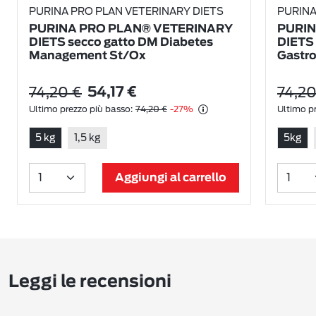
PURINA PRO PLAN VETERINARY DIETS
PURINA
PURINA PRO PLAN® VETERINARY
PURIN
DIETS secco gatto DM Diabetes
DIETS 
Management St/Ox
Gastro
74,20 €
74,20
54,17 €
Ultimo prezzo più basso:
74,20 €
-27%
Ultimo pr
5 kg
1,5 kg
5kg
Aggiungi al carrello
Leggi le recensioni