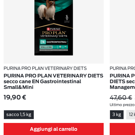
PURINA PRO PLAN VETERINARY DIETS
PURINA PR
PURINA PRO PLAN VETERINARY DIETS
PURINA 
secco cane EN Gastrointestinal
DIETS sec
Small&Mini
Managem
47,60 €
19,90 €
Ultimo prezzo
sacco 1,5 kg
3 kg
12 
Aggiungi al carrello