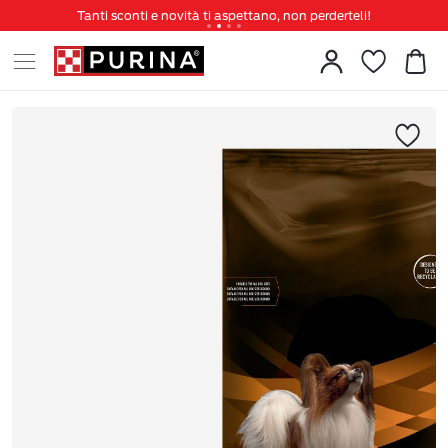
Tanti sconti e novità ti aspettano, non perderteli!
Spedizione gratuita a partire da 49 €
Invita un amico per te 5€ di sconto sul prossimo ordine!