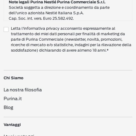
Note legali Purina Nestlé Purina Commerciale S.r.l.
Società soggetta a direzione e coordinamento da parte
dell'unico azionista Nestlé Italiana S.p.A.
Cap. Soc. int. vers. Euro 25.582.492.
Sede Sociale: Nestlé Purina Commerciale S.r.l. – Via del Mulino,
Letta l'informativa privacy acconsento espressamente al
6 - 20057 Assago (Mi)
trattamento dei miei dati personali per finalità di marketing da
Tel.: +39 02 8181 1
parte di Purina Commerciale (newsletter, novità, promozioni,
Codice Fiscale e Partita I.V.A. 10805410965
ricerche di mercato e/o statistiche, indagini per la rilevazione della
PEC: pur.it@pec.it
soddisfazione) dichiarando di avere almeno 18 anni.*
INFORMATIVA SULLA PRIVACY DI NESTLÉ
CAMPO D’AZIONE DI QUESTA INFORMATIVA
Vi preghiamo di leggere attentamente questa Informativa sulla Privacy
Chi Siamo
(“Informativa”) per conoscere le nostre politiche e pratiche relative ai vostri Dati
Personali e al modo in cui li trattiamo.
La nostra filosofia
Questa Informativa vale per i singoli individui che interagiscono con i servizi di
Nestlé
come consumatori (‘voi’). L’Informativa spiega come vengono raccolti,
Purina.it
usati e trasmessi i vostri Dati Personali da Nestlé Italiana S.p.A. (“
Nestlé
”,
Blog
“Noi”, Ci”). Spiega inoltre come potete accedere ai vostri Dati Personali per
aggiornarli e come compiere determinate scelte.
Questa Informativa copre le attività di raccolta dati sia online che offline, e
Vantaggi
riguarda i Dati Personali che ricaviamo da canali vari, come i siti web, le app, i
social network, i Centri Servizi per i Consumatori (
Consumer Engagement
Service
– CES), i punti di vendita e gli eventi. Precisiamo che potremmo