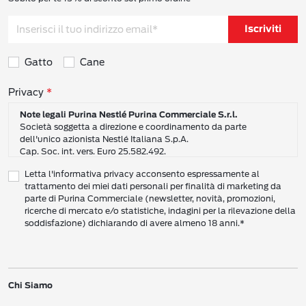
Iscriviti
Gatto
Cane
Consensi sulla privacy
Privacy
Note legali Purina Nestlé Purina Commerciale S.r.l.
Società soggetta a direzione e coordinamento da parte
dell'unico azionista Nestlé Italiana S.p.A.
Cap. Soc. int. vers. Euro 25.582.492.
Sede Sociale: Nestlé Purina Commerciale S.r.l. – Via del Mulino,
Letta l'informativa privacy acconsento espressamente al
6 - 20057 Assago (Mi)
trattamento dei miei dati personali per finalità di marketing da
Tel.: +39 02 8181 1
parte di Purina Commerciale (newsletter, novità, promozioni,
Codice Fiscale e Partita I.V.A. 10805410965
ricerche di mercato e/o statistiche, indagini per la rilevazione della
PEC: pur.it@pec.it
soddisfazione) dichiarando di avere almeno 18 anni.*
INFORMATIVA SULLA PRIVACY DI NESTLÉ
CAMPO D’AZIONE DI QUESTA INFORMATIVA
Vi preghiamo di leggere attentamente questa Informativa sulla Privacy
Chi Siamo
(“Informativa”) per conoscere le nostre politiche e pratiche relative ai vostri Dati
Personali e al modo in cui li trattiamo.