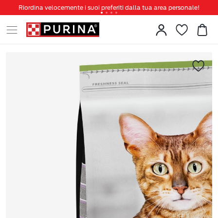
Riordina velocemente i suoi preferiti dalla tua area personale!
Tanti sconti e novità ti aspettano, non perderteli!
Spedizione gratuita a partire da 49 €
Invita un amico per te 5€ di sconto sul prossimo ordine!