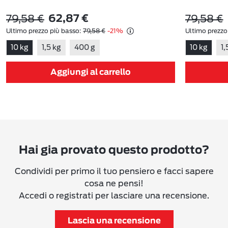
79,58 €
79,58 €
62,87 €
Ultimo prezzo più basso:
79,58 €
-21%
Ultimo prezzo
10 kg
1,5 kg
400 g
10 kg
1,
Aggiungi al carrello
Hai gia provato questo prodotto?
Condividi per primo il tuo pensiero e facci sapere
cosa ne pensi!
Accedi o registrati per lasciare una recensione.
Lascia una recensione