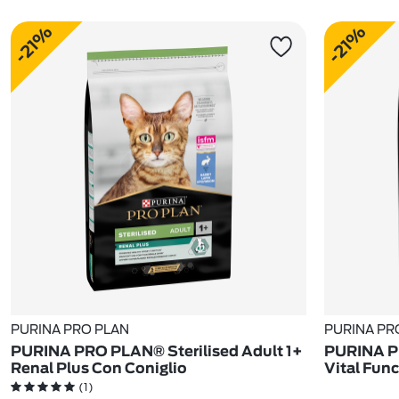
-21%
-21%
PURINA PRO PLAN
PURINA PR
PURINA PRO PLAN® Sterilised Adult 1+
PURINA PR
Renal Plus Con Coniglio
Vital Fun
(1)