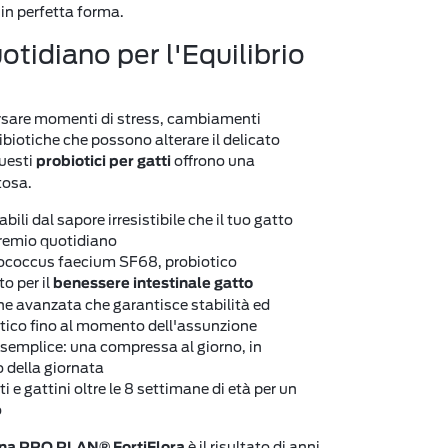
in perfetta forma.
tidiano per l'Equilibrio
rsare momenti di stress, cambiamenti
ibiotiche che possono alterare il delicato
Questi
offrono una
probiotici per gatti
tosa.
li dal sapore irresistibile che il tuo gatto
remio quotidiano
ococcus faecium SF68, probiotico
o per il
benessere intestinale gatto
e avanzata che garantisce stabilità ed
otico fino al momento dell'assunzione
emplice: una compressa al giorno, in
 della giornata
i e gattini oltre le 8 settimane di età per un
o
è il risultato di anni
ina PRO PLAN® FortiFlora