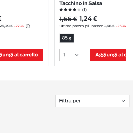
Tacchino in Salsa
(1)
1,66 €
€
1,24 €
25,99 €
-27%
Ultimo prezzo più basso:
1,66 €
-25%
85 g
iungi al carrello
Aggiungi al carr