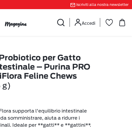
Iscriviti alla nostra newsletter
Magazine
Accedi
 Probiotico per Gatto
testinale – Purina PRO
Flora Feline Chews
 g)
lora supporta l'equilibrio intestinale
 da somministrare, aiuta a ridurre i
inali. Ideale per **gatti** e **gattini**.