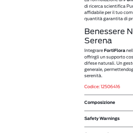
di ricerca scientifica P
affidabile per il tuo c
quantità garantita di pro
Benessere Na
Serena
Integrare
nel
FortiFlora
offrirgli un supporto co
difese naturali. Un ges
generale, permettendogl
serenità.
Codice: 12506416
Composizione
Safety Warnings