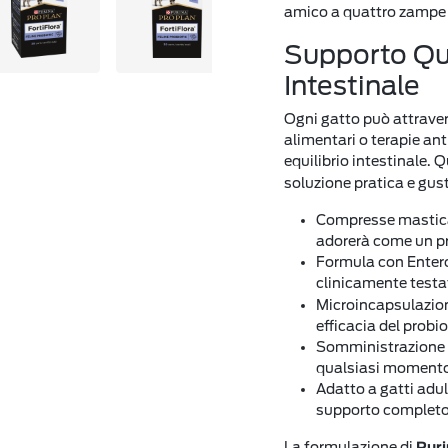
amico a quattro zampe 
Supporto Quo
Intestinale
Ogni gatto può attrave
alimentari o terapie ant
equilibrio intestinale. 
soluzione pratica e gus
Compresse masticabi
adorerà come un p
Formula con Enter
clinicamente testat
Microincapsulazion
efficacia del probi
Somministrazione s
qualsiasi momento
Adatto a gatti adult
supporto complet
La formulazione di
Pur