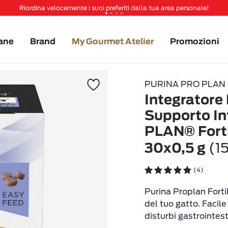
Riordina velocemente i suoi preferiti dalla tua area personale!
Tanti sconti e novità ti aspettano, non perderteli!
Spedizione gratuita a partire da 49 €
ane
Brand
My Gourmet Atelier
Promozioni
Invita un amico per te 5€ di sconto sul prossimo ordine!
PURINA PRO PLAN
Integratore
Supporto In
PLAN® Forti
(15
30x0,5 g
(4)
Purina Proplan FortiF
del tuo gatto. Facile
disturbi gastrointest