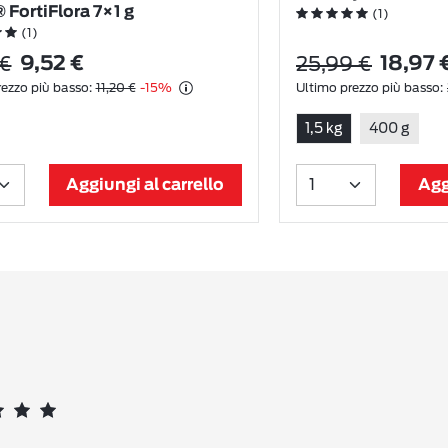
FortiFlora 7×1 g
(1)
(1)
 €
25,99 €
9,52 €
18,97 
ezzo più basso:
11,20 €
-15%
Ultimo prezzo più basso:
1,5 kg
400 g
Aggiungi al carrello
Agg