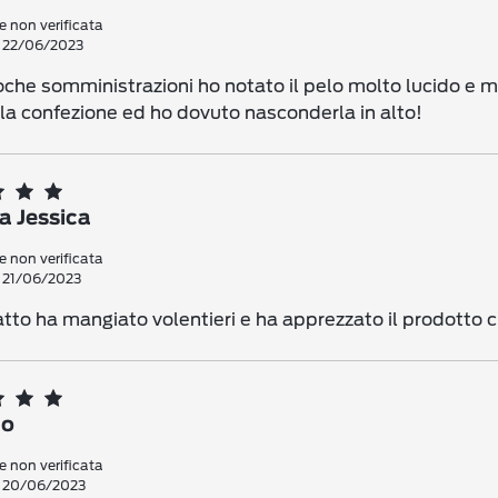
 non verificata
: 22/06/2023
he somministrazioni ho notato il pelo molto lucido e mor
 la confezione ed ho dovuto nasconderla in alto!
i voti
a Jessica
i voti
i voti
 non verificata
: 21/06/2023
i voti
atto ha mangiato volentieri e ha apprezzato il prodotto ch
i voti
no
 non verificata
: 20/06/2023