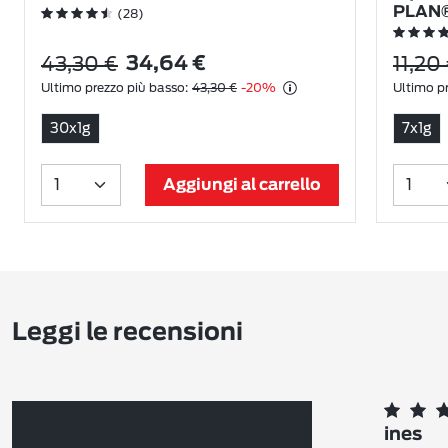
PLAN® 
(28)
43,30 €
11,20
34,64 €
Ultimo prezzo più basso:
43,30 €
-20%
Ultimo pr
30x1g
7x1g
Aggiungi al carrello
Leggi le recensioni
ines