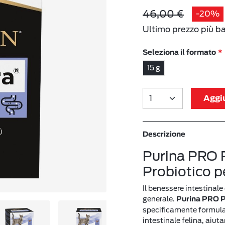
46,00 €
-20%
Ultimo prezzo più b
Seleziona il formato
15 g
Aggiu
Descrizione
Purina PRO 
Probiotico p
Il benessere intestinale
generale.
Purina PRO P
specificamente formulato
intestinale felina, aiut