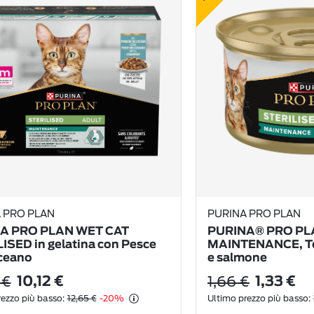
 PRO PLAN
PURINA PRO PLAN
A PRO PLAN WET CAT
PURINA® PRO PL
ISED in gelatina con Pesce
MAINTENANCE, Ter
ceano
e salmone
 €
1,66 €
10,12 €
1,33 €
ezzo più basso:
12,65 €
-20%
Ultimo prezzo più basso: