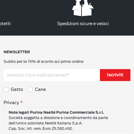
otetti
Spedizioni sicure e veloci
NEWSLETTER
Subito per te 15% di sconto sul primo ordine
Iscriviti
Gatto
Cane
Consensi sulla privacy
Privacy
Note legali Purina Nestlé Purina Commerciale S.r.l.
Società soggetta a direzione e coordinamento da parte
dell'unico azionista Nestlé Italiana S.p.A.
Cap. Soc. int. vers. Euro 25.582.492.
Sede Sociale: Nestlé Purina Commerciale S.r.l. – Via del Mulino,