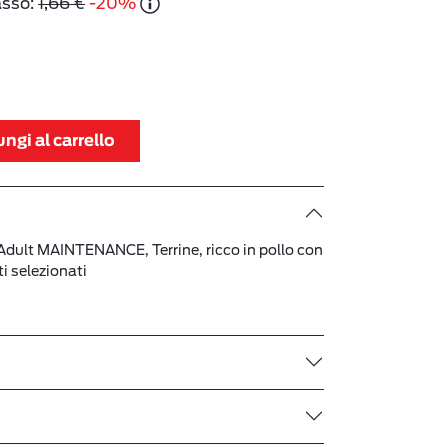
asso:
1,66 €
-20%
ngi al carrello
lt MAINTENANCE, Terrine, ricco in pollo con
i selezionati