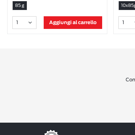
85 g
10x85
Aggiungi al carrello
Cond