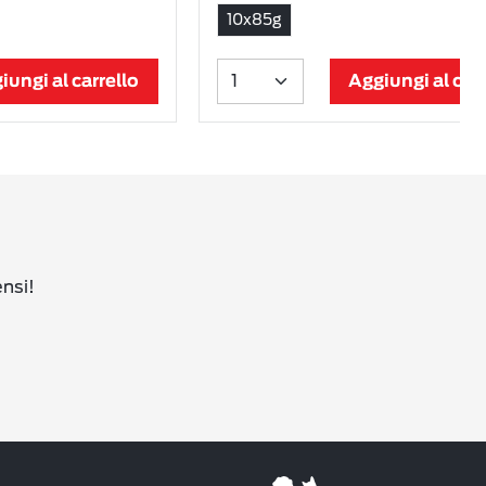
10x85g
iungi al carrello
Aggiungi al carr
ensi!