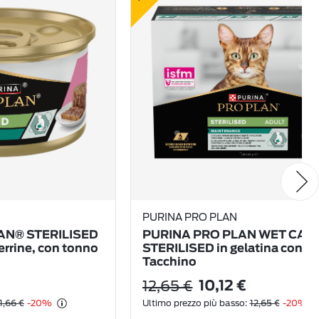
PURINA PRO PLAN
AN® STERILISED
PURINA PRO PLAN WET CAT
rine, con tonno
STERILISED in gelatina con
Tacchino
12,65 €
10,12 €
1,66 €
-20%
Ultimo prezzo più basso:
12,65 €
-20%