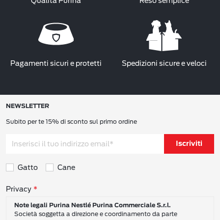
Qualità Purina
Reso semplice
Pagamenti sicuri e protetti
Spedizioni sicure e veloci
NEWSLETTER
Subito per te 15% di sconto sul primo ordine
Iscriviti
Gatto
Cane
Consensi sulla privacy
Privacy
Note legali Purina Nestlé Purina Commerciale S.r.l.
Società soggetta a direzione e coordinamento da parte