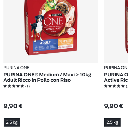
PURINA ONE
PURINA ON
PURINA ONE® Medium / Maxi > 10kg
PURINA O
Adult Ricco in Pollo con Riso
Active Ric
(1)
(
9,90 €
9,90 €
2,5 kg
2,5 kg