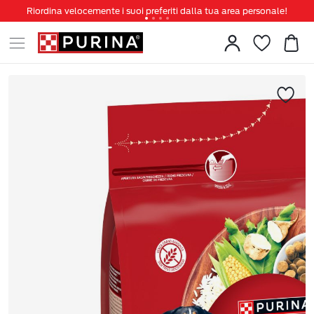
Riordina velocemente i suoi preferiti dalla tua area personale!
Tanti sconti e novità ti aspettano, non perderteli!
Spedizione gratuita a partire da 49 €
Invita un amico per te 5€ di sconto sul prossimo ordine!