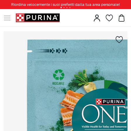
Riordina velocemente i suoi preferiti dalla tua area personale!
Tanti sconti e novità ti aspettano, non perderteli!
Spedizione gratuita a partire da 49 €
Invita un amico per te 5€ di sconto sul prossimo ordine!