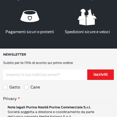
Pagamenti sicuri e protetti
Spedizioni sicure e veloci
NEWSLETTER
Subito per te 15% di sconto sul primo ordine
Iscriviti
Gatto
Cane
Consensi sulla privacy
Privacy
Note legali Purina Nestlé Purina Commerciale S.r.l.
Società soggetta a direzione e coordinamento da parte
dell'unico azionista Nestlé Italiana S.p.A.