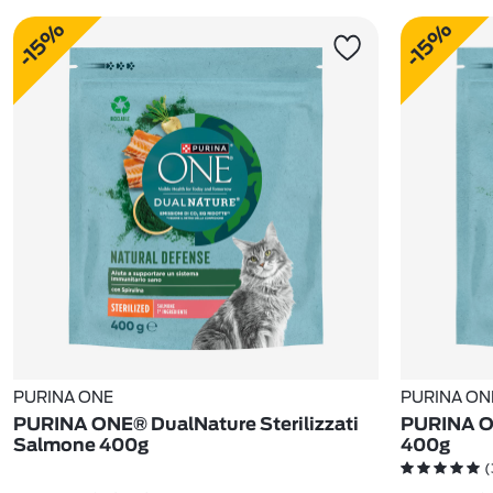
-15%
-15%
PURINA ONE
PURINA ON
PURINA ONE® DualNature Sterilizzati
PURINA ON
Salmone 400g
400g
(