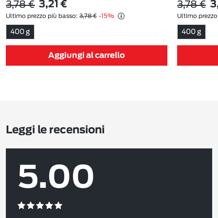
3,78 €
3,78 €
3,21 €
3
Ultimo prezzo più basso:
3,78 €
-15%
Ultimo prezzo
400 g
400 g
Aggiungi al carrello
Leggi le recensioni
5.00