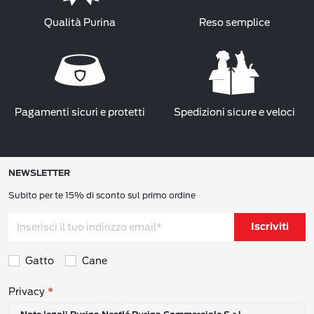
Qualità Purina
Reso semplice
Pagamenti sicuri e protetti
Spedizioni sicure e veloci
NEWSLETTER
Subito per te 15% di sconto sul primo ordine
Iscriviti
Gatto
Cane
Consensi sulla privacy
Privacy