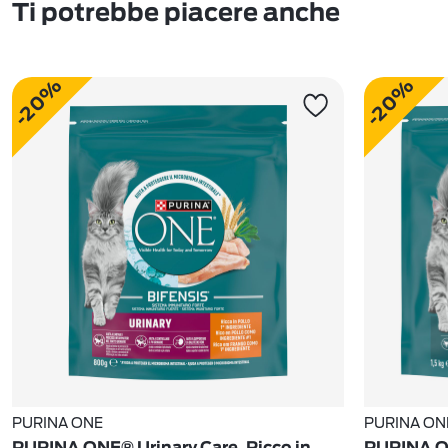
Ti potrebbe piacere anche
-20%
-20%
PURINA ONE
PURINA ON
PURINA ONE® Urinary Care, Ricco in
PURINA ON