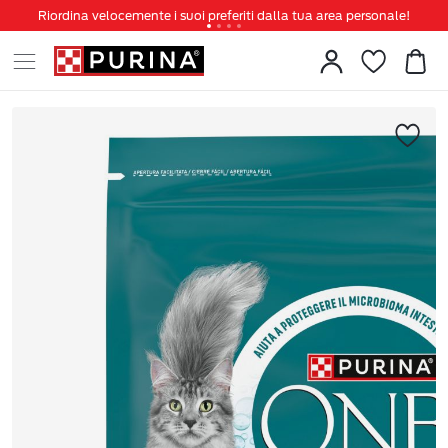
Riordina velocemente i suoi preferiti dalla tua area personale!
Tanti sconti e novità ti aspettano, non perderteli!
Spedizione gratuita a partire da 49 €
Invita un amico per te 5€ di sconto sul prossimo ordine!