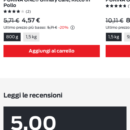
Pollo
(
(2)
5,71 €
10,11 €
4,57 €
8
Ultimo prezzo più basso:
5,71 €
-20%
Ultimo prezzo
800 g
1,5 kg
1,5 kg
9
Aggiungi al carrello
Leggi le recensioni
5.00