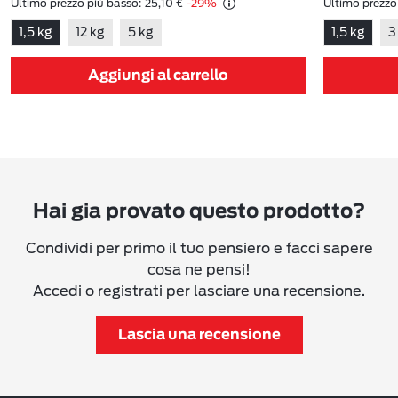
Ultimo prezzo più basso:
25,10 €
-29%
Ultimo prezzo
1,5 kg
12 kg
5 kg
1,5 kg
3
Aggiungi al carrello
Hai gia provato questo prodotto?
Condividi per primo il tuo pensiero e facci sapere
cosa ne pensi!
Accedi o registrati per lasciare una recensione.
Lascia una recensione