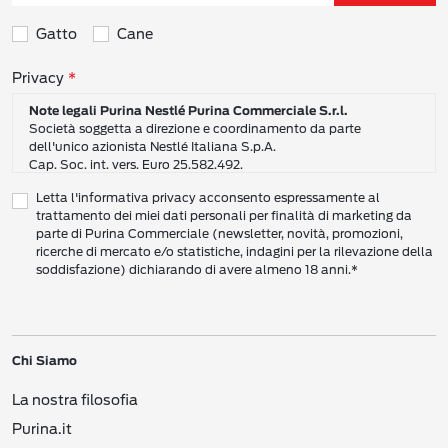
Gatto
Cane
Consensi sulla privacy
Privacy
Note legali Purina Nestlé Purina Commerciale S.r.l.
Società soggetta a direzione e coordinamento da parte
dell'unico azionista Nestlé Italiana S.p.A.
Cap. Soc. int. vers. Euro 25.582.492.
Sede Sociale: Nestlé Purina Commerciale S.r.l. – Via del Mulino,
Letta l'informativa privacy acconsento espressamente al
6 - 20057 Assago (Mi)
trattamento dei miei dati personali per finalità di marketing da
Tel.: +39 02 8181 1
parte di Purina Commerciale (newsletter, novità, promozioni,
Codice Fiscale e Partita I.V.A. 10805410965
ricerche di mercato e/o statistiche, indagini per la rilevazione della
PEC: pur.it@pec.it
soddisfazione) dichiarando di avere almeno 18 anni.*
INFORMATIVA SULLA PRIVACY DI NESTLÉ
CAMPO D’AZIONE DI QUESTA INFORMATIVA
Vi preghiamo di leggere attentamente questa Informativa sulla Privacy
Chi Siamo
(“Informativa”) per conoscere le nostre politiche e pratiche relative ai vostri Dati
Personali e al modo in cui li trattiamo.
La nostra filosofia
Questa Informativa vale per i singoli individui che interagiscono con i servizi di
Nestlé
come consumatori (‘voi’). L’Informativa spiega come vengono raccolti,
Purina.it
usati e trasmessi i vostri Dati Personali da Nestlé Italiana S.p.A. (“
Nestlé
”,