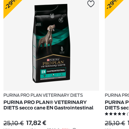
-29%
-29%
PURINA PRO PLAN VETERINARY DIETS
PURINA PR
PURINA PRO PLAN® VETERINARY
PURINA 
DIETS secco cane EN Gastrointestinal
DIETS sec
(
25,10 €
25,10 €
17,82 €