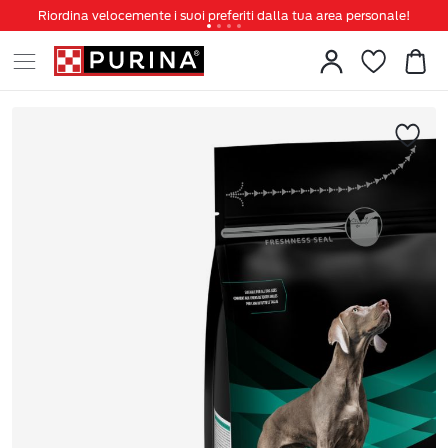
Riordina velocemente i suoi preferiti dalla tua area personale!
Tanti sconti e novità ti aspettano, non perderteli!
Spedizione gratuita a partire da 49 €
Invita un amico per te 5€ di sconto sul prossimo ordine!