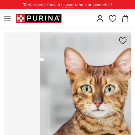
Tanti sconti e novità ti aspettano, non perderteli!
Spedizione gratuita a partire da 49 €
Invita un amico per te 5€ di sconto sul prossimo ordine!