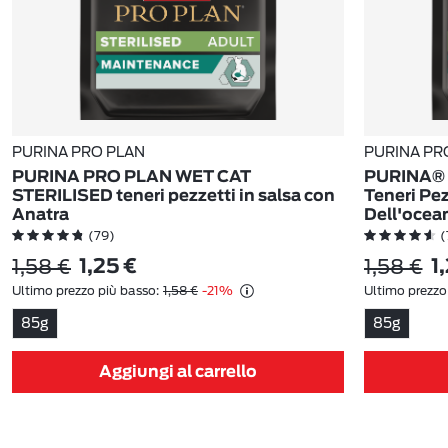
PURINA PRO PLAN
PURINA PR
PURINA PRO PLAN WET CAT
PURINA® 
STERILISED teneri pezzetti in salsa con
Teneri Pez
Anatra
Dell'ocea
(79)
(
1,58 €
1,58 €
1,25 €
1
Ultimo prezzo più basso:
1,58 €
-21%
Ultimo prezzo
85g
85g
Aggiungi al carrello