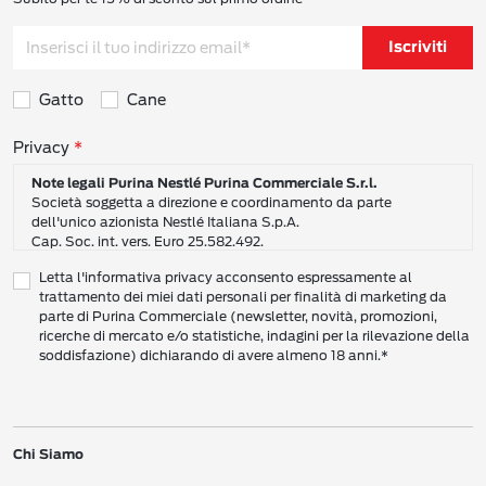
Iscriviti
Gatto
Cane
Consensi sulla privacy
Privacy
Note legali Purina Nestlé Purina Commerciale S.r.l.
Società soggetta a direzione e coordinamento da parte
dell'unico azionista Nestlé Italiana S.p.A.
Cap. Soc. int. vers. Euro 25.582.492.
Sede Sociale: Nestlé Purina Commerciale S.r.l. – Via del Mulino,
Letta l'informativa privacy acconsento espressamente al
6 - 20057 Assago (Mi)
trattamento dei miei dati personali per finalità di marketing da
Tel.: +39 02 8181 1
parte di Purina Commerciale (newsletter, novità, promozioni,
Codice Fiscale e Partita I.V.A. 10805410965
ricerche di mercato e/o statistiche, indagini per la rilevazione della
PEC: pur.it@pec.it
soddisfazione) dichiarando di avere almeno 18 anni.*
INFORMATIVA SULLA PRIVACY DI NESTLÉ
CAMPO D’AZIONE DI QUESTA INFORMATIVA
Vi preghiamo di leggere attentamente questa Informativa sulla Privacy
Chi Siamo
(“Informativa”) per conoscere le nostre politiche e pratiche relative ai vostri Dati
Personali e al modo in cui li trattiamo.