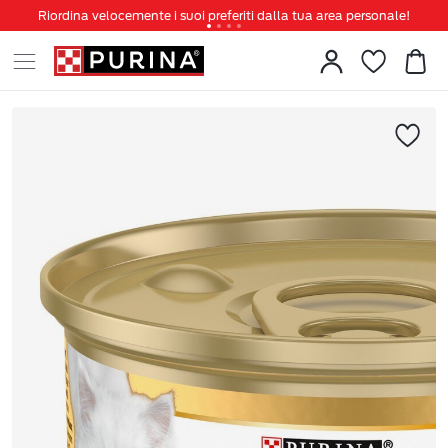
Riordina velocemente i suoi preferiti dalla tua area personale!
Tanti sconti e novità ti aspettano, non perderteli!
Spedizione gratuita a partire da 49 €
Invita un amico per te 5€ di sconto sul prossimo ordine!