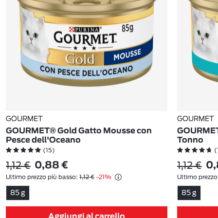
GOURMET
GOURMET
GOURMET® Gold Gatto Mousse con
GOURMET® 
Pesce dell'Oceano
Tonno
(15)
(
1,12 €
1,12 €
0,88 €
0,
Ultimo prezzo più basso:
1,12 €
-21%
Ultimo prezzo
85 g
85 g
Aggiungi al carrello