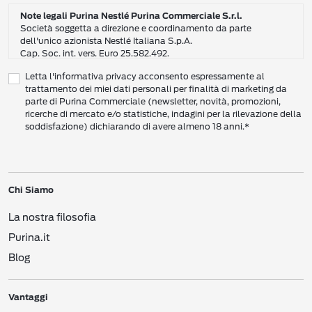
Note legali Purina Nestlé Purina Commerciale S.r.l.
Società soggetta a direzione e coordinamento da parte
dell'unico azionista Nestlé Italiana S.p.A.
Cap. Soc. int. vers. Euro 25.582.492.
Sede Sociale: Nestlé Purina Commerciale S.r.l. – Via del Mulino,
Letta l'informativa privacy acconsento espressamente al
6 - 20057 Assago (Mi)
trattamento dei miei dati personali per finalità di marketing da
Tel.: +39 02 8181 1
parte di Purina Commerciale (newsletter, novità, promozioni,
Codice Fiscale e Partita I.V.A. 10805410965
ricerche di mercato e/o statistiche, indagini per la rilevazione della
PEC: pur.it@pec.it
soddisfazione) dichiarando di avere almeno 18 anni.*
INFORMATIVA SULLA PRIVACY DI NESTLÉ
CAMPO D’AZIONE DI QUESTA INFORMATIVA
Vi preghiamo di leggere attentamente questa Informativa sulla Privacy
Chi Siamo
(“Informativa”) per conoscere le nostre politiche e pratiche relative ai vostri Dati
Personali e al modo in cui li trattiamo.
La nostra filosofia
Questa Informativa vale per i singoli individui che interagiscono con i servizi di
Nestlé
come consumatori (‘voi’). L’Informativa spiega come vengono raccolti,
Purina.it
usati e trasmessi i vostri Dati Personali da Nestlé Italiana S.p.A. (“
Nestlé
”,
Blog
“Noi”, Ci”). Spiega inoltre come potete accedere ai vostri Dati Personali per
aggiornarli e come compiere determinate scelte.
Questa Informativa copre le attività di raccolta dati sia online che offline, e
Vantaggi
riguarda i Dati Personali che ricaviamo da canali vari, come i siti web, le app, i
social network, i Centri Servizi per i Consumatori (
Consumer Engagement