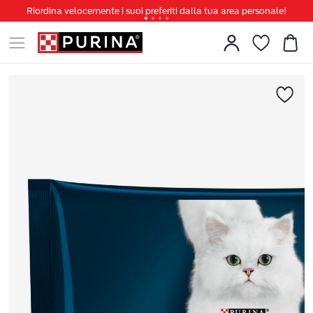
Riordina velocemente i suoi preferiti dalla tua area personale!
Tanti sconti e novità ti aspettano, non perderteli!
Spedizione gratuita a partire da 49 €
Invita un amico per te 5€ di sconto sul prossimo ordine!