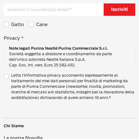
Iscriviti
Gatto
Cane
Consensi sulla privacy
Privacy
Note legali Purina Nestlé Purina Commerciale S.r.l.
Società soggetta a direzione e coordinamento da parte
dell'unico azionista Nestlé Italiana S.p.A.
Cap. Soc. int. vers. Euro 25.582.492.
Sede Sociale: Nestlé Purina Commerciale S.r.l. – Via del Mulino,
Letta l'informativa privacy acconsento espressamente al
6 - 20057 Assago (Mi)
trattamento dei miei dati personali per finalità di marketing da
Tel.: +39 02 8181 1
parte di Purina Commerciale (newsletter, novità, promozioni,
Codice Fiscale e Partita I.V.A. 10805410965
ricerche di mercato e/o statistiche, indagini per la rilevazione della
PEC: pur.it@pec.it
soddisfazione) dichiarando di avere almeno 18 anni.*
INFORMATIVA SULLA PRIVACY DI NESTLÉ
CAMPO D’AZIONE DI QUESTA INFORMATIVA
Vi preghiamo di leggere attentamente questa Informativa sulla Privacy
Chi Siamo
(“Informativa”) per conoscere le nostre politiche e pratiche relative ai vostri Dati
Personali e al modo in cui li trattiamo.
La nostra filosofia