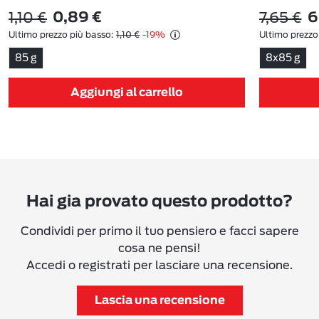
1,10 €
7,65 €
0,89 €
6
Ultimo prezzo più basso:
1,10 €
-19%
Ultimo prezzo
85 g
8x85 g
Aggiungi al carrello
Hai gia provato questo prodotto?
Condividi per primo il tuo pensiero e facci sapere
cosa ne pensi!
Accedi o registrati per lasciare una recensione.
Lascia una recensione