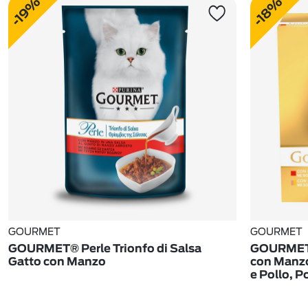
-19%
-18%
GOURMET
GOURMET
GOURMET® Perle Trionfo di Salsa
GOURMET® 
Gatto con Manzo
con Manzo
e Pollo, P