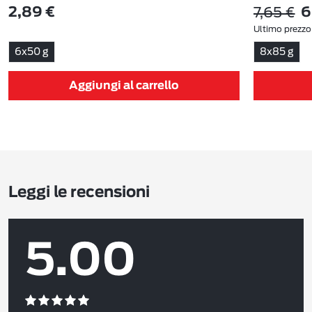
7,65 €
2,89 €
6
Ultimo prezzo
6x50 g
8x85 g
Aggiungi al carrello
Leggi le recensioni
5.00