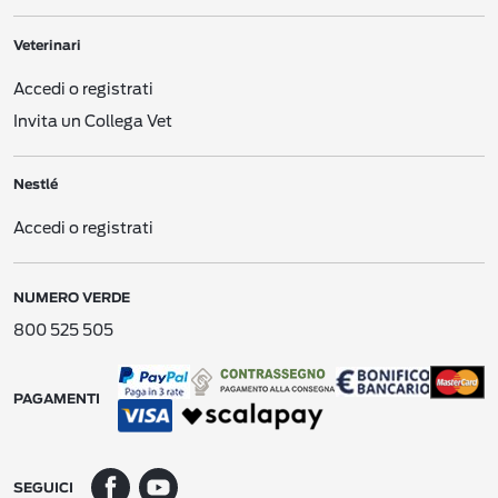
network come Facebook (“Siti web”).
Veterinari
Siti/app di Nestlé per cellulare
. Siti o applicazioni per cellulare diretti ai
consumatori, gestiti da o per
Nestlé
, come le app per smartphone.
Accedi o registrati
E-mail, testi e altri messaggi elettronici
. Comunicazioni elettroniche tra voi e
Invita un Collega Vet
Nestlé
.
CES di Nestlé
. Comunicazioni con il nostro Centro Servizi per i Consumatori
Nestlé
(
Consumer Engagement Service
- “CES“).
Accedi o registrati
Moduli di registrazione offline
. Moduli cartacei o digitali di registrazione e simili
che raccogliamo con varie modalità, ad esempio via posta, durante dimostrazioni
nei negozi, nelle gare o in altre promozioni o eventi.
NUMERO VERDE
Interazioni pubblicitarie
. Interazioni con le nostre attività pubblicitarie (ad
esempio, potremmo ricevere informazioni su una vostra possibile interazione
800 525 505
con una delle nostre pubblicità su un sito web di terzi).
Dati creati da noi
. Nel contesto delle nostre relazioni, potremmo creare alcuni
Dati Personali che si riferiscono a voi (ad esempio dati che si riferiscono ai vostri
PAGAMENTI
acquisti ricavati dai nostri siti web).
Dati ricavati da altre fonti
. Social network (ad es. Facebook, Google) o ricerche
di mercato (se il feedback non viene raccolto in forma anonima), aggregatori di
SEGUICI
dati, partner di
Nestlé
nelle promozioni, fonti pubbliche e dati ricevuti a seguito