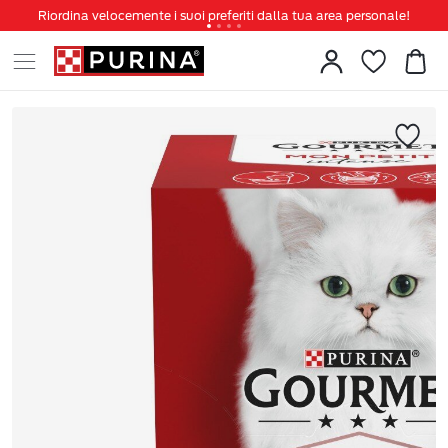
Riordina velocemente i suoi preferiti dalla tua area personale!
Tanti sconti e novità ti aspettano, non perderteli!
Spedizione gratuita a partire da 49 €
Invita un amico per te 5€ di sconto sul prossimo ordine!