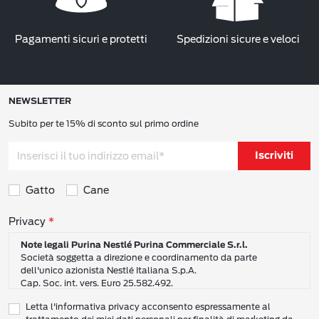
Pagamenti sicuri e protetti
Spedizioni sicure e veloci
NEWSLETTER
Subito per te 15% di sconto sul primo ordine
Iscriviti
Gatto
Cane
Consensi sulla privacy
Privacy
Note legali Purina Nestlé Purina Commerciale S.r.l.
Società soggetta a direzione e coordinamento da parte
dell'unico azionista Nestlé Italiana S.p.A.
Cap. Soc. int. vers. Euro 25.582.492.
Sede Sociale: Nestlé Purina Commerciale S.r.l. – Via del Mulino,
Letta l'informativa privacy acconsento espressamente al
6 - 20057 Assago (Mi)