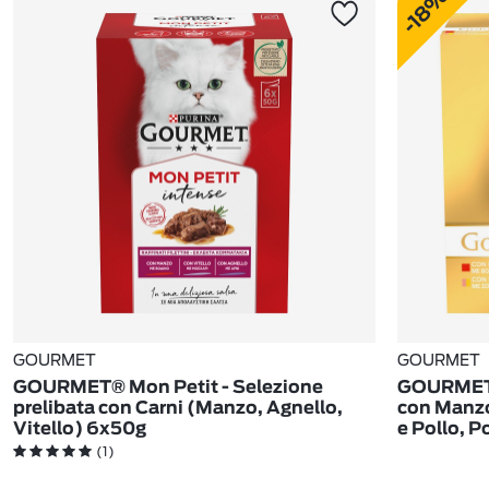
-18%
GOURMET
GOURMET
GOURMET® Mon Petit - Selezione
GOURMET® 
prelibata con Carni (Manzo, Agnello,
con Manzo
Vitello) 6x50g
e Pollo, P
(1)