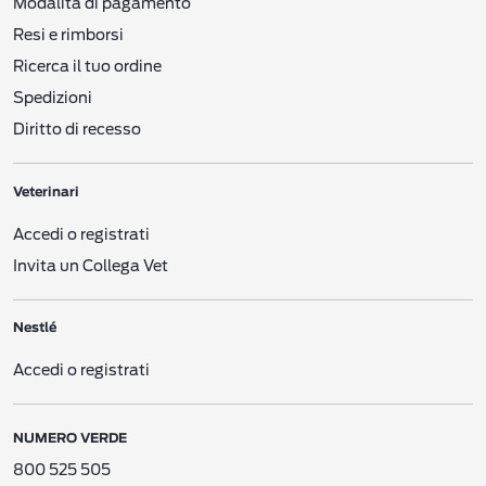
Modalità di pagamento
12. TITOLARI E RESPONSABILI DEL TRATTAMENTO & CONTATTI
1. FONTI DEI DATI PERSONALI
Resi e rimborsi
Questa Informativa si applica ai Dati Personali che raccogliamo da o su di voi,
Ricerca il tuo ordine
con i metodi descritti sotto (vedere il Punto 2), dalle seguenti fonti:
Spedizioni
Siti web Nestlé
. Site web diretti ai consumatori, gestiti da o per
Nestlé
, compresi i
Diritto di recesso
siti che gestiamo sotto i nostri domini/URL e i mini-siti che gestiamo su social
network come Facebook (“Siti web”).
Veterinari
Siti/app di Nestlé per cellulare
. Siti o applicazioni per cellulare diretti ai
consumatori, gestiti da o per
Nestlé
, come le app per smartphone.
Accedi o registrati
E-mail, testi e altri messaggi elettronici
. Comunicazioni elettroniche tra voi e
Invita un Collega Vet
Nestlé
.
CES di Nestlé
. Comunicazioni con il nostro Centro Servizi per i Consumatori
Nestlé
(
Consumer Engagement Service
- “CES“).
Accedi o registrati
Moduli di registrazione offline
. Moduli cartacei o digitali di registrazione e simili
che raccogliamo con varie modalità, ad esempio via posta, durante dimostrazioni
nei negozi, nelle gare o in altre promozioni o eventi.
NUMERO VERDE
Interazioni pubblicitarie
. Interazioni con le nostre attività pubblicitarie (ad
esempio, potremmo ricevere informazioni su una vostra possibile interazione
800 525 505
con una delle nostre pubblicità su un sito web di terzi).