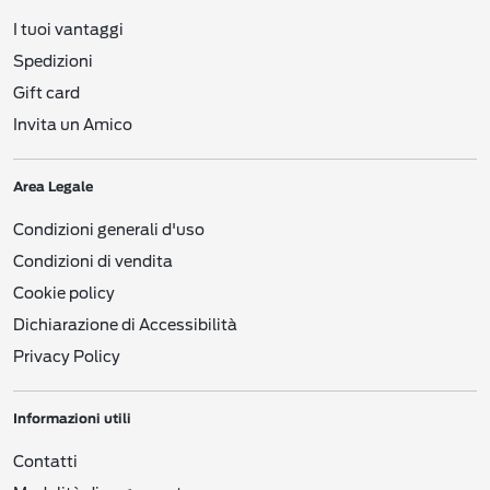
social network, i Centri Servizi per i Consumatori (
Consumer Engagement
Service
– CES), i punti di vendita e gli eventi. Precisiamo che potremmo
I tuoi vantaggi
aggregare Dati Personali raccolti da fonti diverse (ad es. da un sito web o un
Spedizioni
evento offline). Con questa stessa logica, uniamo i Dati Personali che erano stati
originariamente raccolti da diverse entità di
Nestlé
, o da partner di
Nestlé
. Al
Gift card
punto 9 troverete altre informazioni su come opporvi a quanto appena descritto.
Invita un Amico
Se non ci comunicate i Dati Personali necessari (ve lo indicheremo, ad esempio,
inserendo un messaggio nei nostri moduli di registrazione), potremmo non
essere in grado di fornirvi i nostri prodotti e/o servizi. Questa Informativa potrà
essere soggetta a successive modifiche (vedere il Punto 11).
Area Legale
Questa Informativa fornisce importanti informazioni relative alle seguenti aree:
Condizioni generali d'uso
1. FONTI DEI DATI
2. QUALI DATI PERSONALI RACCOGLIAMO E COME LI RACCOGLIAMO
Condizioni di vendita
3. DATI PERSONALI DEI MINORI
Cookie policy
4. COOKIES/TECNOLOGIE SIMILI, LOG FILES E WEB BEACONS
5. UTILIZZI DEI VOSTRI DATI PERSONALI
Dichiarazione di Accessibilità
6. DIVULGAZIONE DEI VOSTRI DATI PERSONALI
7. CONSERVAZIONE DEI VOSTRI DATI PERSONALI
Privacy Policy
8. DIVULGAZIONE, SALVATAGGIO E/O TRASFERIMENTO DEI VOSTRI DATI
PERSONALI
9. ACCESSO AI VOSTRI DATI PERSONALI
Informazioni utili
10. LE VOSTRE SCELTE SU COME DOBBIAMO USARE E DIVULGARE I
VOSTRI DATI PERSONALI
Contatti
11. MODIFICHE A QUESTA INFORMATIVA