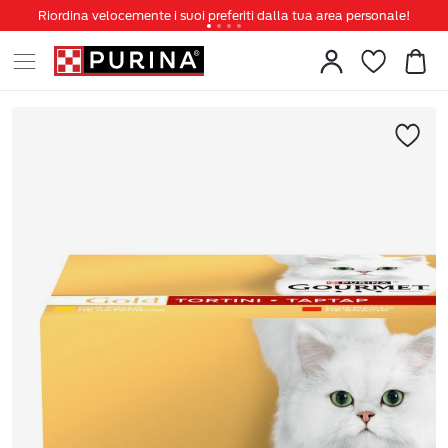
Riordina velocemente i suoi preferiti dalla tua area personale!
Tanti sconti e novità ti aspettano, non perderteli!
Spedizione gratuita a partire da 49 €
Invita un amico per te 5€ di sconto sul prossimo ordine!