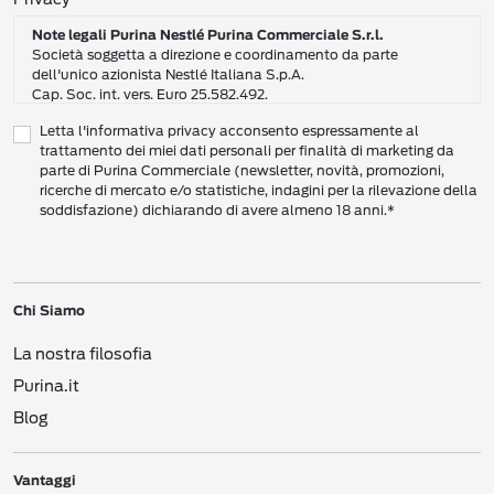
Consensi sulla privacy
Note legali Purina Nestlé Purina Commerciale S.r.l.
Società soggetta a direzione e coordinamento da parte
dell'unico azionista Nestlé Italiana S.p.A.
Cap. Soc. int. vers. Euro 25.582.492.
Sede Sociale: Nestlé Purina Commerciale S.r.l. – Via del Mulino,
Letta l'informativa privacy acconsento espressamente al
6 - 20057 Assago (Mi)
trattamento dei miei dati personali per finalità di marketing da
Tel.: +39 02 8181 1
parte di Purina Commerciale (newsletter, novità, promozioni,
Codice Fiscale e Partita I.V.A. 10805410965
ricerche di mercato e/o statistiche, indagini per la rilevazione della
PEC: pur.it@pec.it
soddisfazione) dichiarando di avere almeno 18 anni.*
INFORMATIVA SULLA PRIVACY DI NESTLÉ
CAMPO D’AZIONE DI QUESTA INFORMATIVA
Vi preghiamo di leggere attentamente questa Informativa sulla Privacy
Chi Siamo
(“Informativa”) per conoscere le nostre politiche e pratiche relative ai vostri Dati
Personali e al modo in cui li trattiamo.
La nostra filosofia
Questa Informativa vale per i singoli individui che interagiscono con i servizi di
Nestlé
come consumatori (‘voi’). L’Informativa spiega come vengono raccolti,
Purina.it
usati e trasmessi i vostri Dati Personali da Nestlé Italiana S.p.A. (“
Nestlé
”,
Blog
“Noi”, Ci”). Spiega inoltre come potete accedere ai vostri Dati Personali per
aggiornarli e come compiere determinate scelte.
Questa Informativa copre le attività di raccolta dati sia online che offline, e
Vantaggi
riguarda i Dati Personali che ricaviamo da canali vari, come i siti web, le app, i