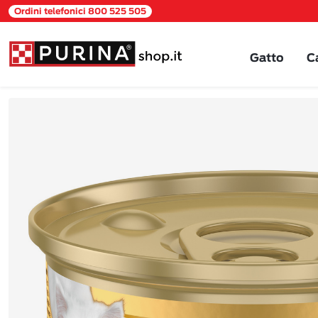
Ordini telefonici 800 525 505
Gatto
C