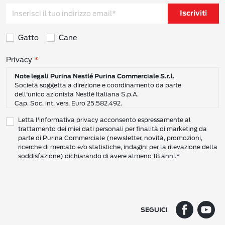
Iscriviti
Gatto
Cane
Consensi sulla privacy
Privacy
Note legali Purina Nestlé Purina Commerciale S.r.l.
Società soggetta a direzione e coordinamento da parte
dell'unico azionista Nestlé Italiana S.p.A.
Cap. Soc. int. vers. Euro 25.582.492.
Sede Sociale: Nestlé Purina Commerciale S.r.l. – Via del Mulino,
Letta l'informativa privacy acconsento espressamente al
6 - 20057 Assago (Mi)
trattamento dei miei dati personali per finalità di marketing da
Tel.: +39 02 8181 1
parte di Purina Commerciale (newsletter, novità, promozioni,
Codice Fiscale e Partita I.V.A. 10805410965
ricerche di mercato e/o statistiche, indagini per la rilevazione della
PEC: pur.it@pec.it
soddisfazione) dichiarando di avere almeno 18 anni.*
INFORMATIVA SULLA PRIVACY DI NESTLÉ
CAMPO D’AZIONE DI QUESTA INFORMATIVA
Vi preghiamo di leggere attentamente questa Informativa sulla Privacy
(“Informativa”) per conoscere le nostre politiche e pratiche relative ai vostri Dati
SEGUICI
Personali e al modo in cui li trattiamo.