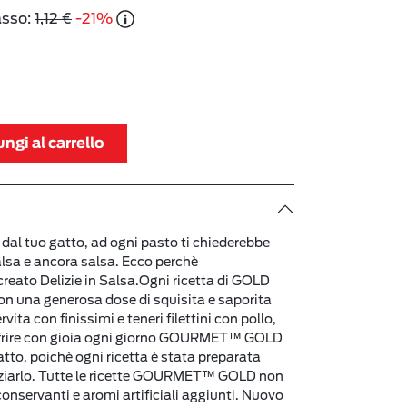
asso:
1,12 €
-21%
ngi al carrello
 dal tuo gatto, ad ogni pasto ti chiederebbe
alsa e ancora salsa. Ecco perchè
to Delizie in Salsa.Ogni ricetta di GOLD
con una generosa dose di squisita e saporita
ita con finissimi e teneri filettini con pollo,
ffrire con gioia ogni giorno GOURMET™ GOLD
gatto, poichè ogni ricetta è stata preparata
ziarlo. Tutte le ricette GOURMET™ GOLD non
onservanti e aromi artificiali aggiunti. Nuovo