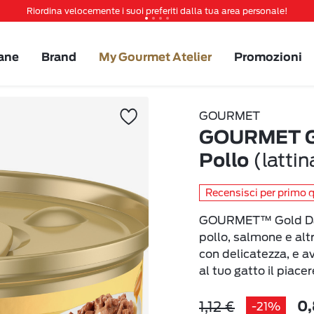
Riordina velocemente i suoi preferiti dalla tua area personale!
Tanti sconti e novità ti aspettano, non perderteli!
Spedizione gratuita a partire da 49 €
ane
Brand
My Gourmet Atelier
Promozioni
Invita un amico per te 5€ di sconto sul prossimo ordine!
GOURMET
GOURMET Gol
(lattin
Pollo
Recensisci per primo 
GOURMET™ Gold Dadi
pollo, salmone e altri
con delicatezza, e av
al tuo gatto il piace
1,12 €
-21%
0,