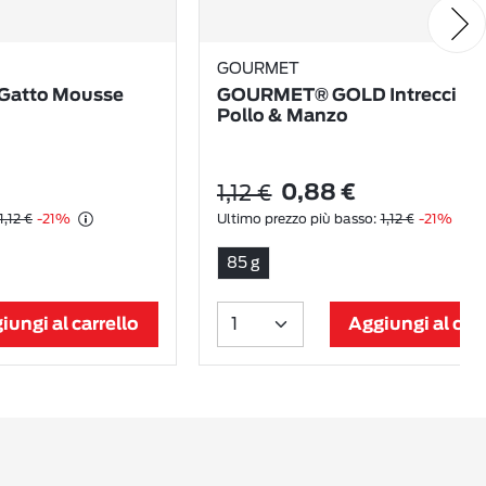
GOURMET
Gatto Mousse
GOURMET® GOLD Intrecci di 
Pollo & Manzo
1,12 €
0,88 €
1,12 €
-21%
Ultimo prezzo più basso:
1,12 €
-21%
85 g
iungi al carrello
Aggiungi al carr