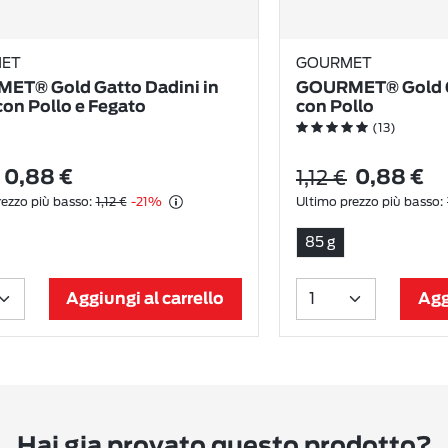
ET
GOURMET
ET® Gold Gatto Dadini in
GOURMET® Gold 
con Pollo e Fegato
con Pollo
(13)
1,12 €
0,88 €
0,88 €
ezzo più basso:
1,12 €
-21%
Ultimo prezzo più basso:
85 g
Aggiungi al carrello
Agg
Hai gia provato questo prodotto?