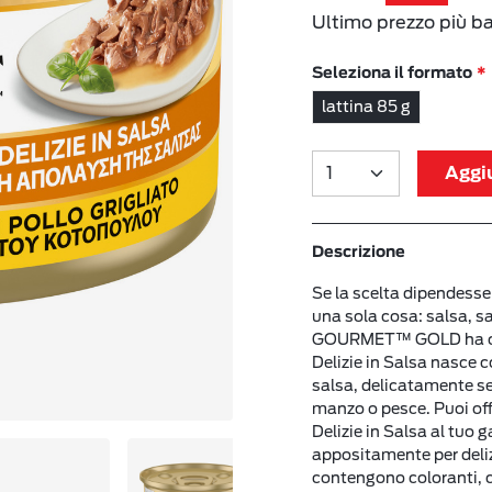
Ultimo prezzo più b
Seleziona il formato
lattina 85 g
Aggiu
Descrizione
Se la scelta dipendesse
una sola cosa: salsa, s
GOURMET™ GOLD ha crea
Delizie in Salsa nasce 
salsa, delicatamente serv
manzo o pesce. Puoi o
Delizie in Salsa al tuo 
appositamente per deli
contengono coloranti, c