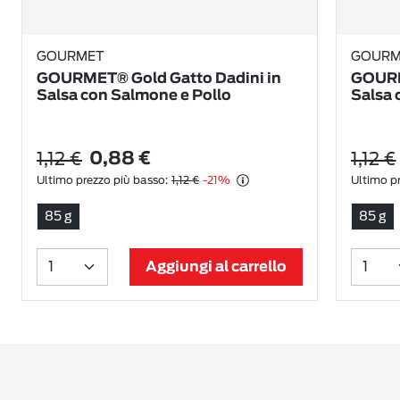
GOURMET
GOURM
GOURMET® Gold Gatto Dadini in
GOURM
Salsa con Salmone e Pollo
Salsa 
1,12 €
1,12 €
0,88 €
Ultimo prezzo più basso:
1,12 €
-21%
Ultimo pr
85 g
85 g
Aggiungi al carrello