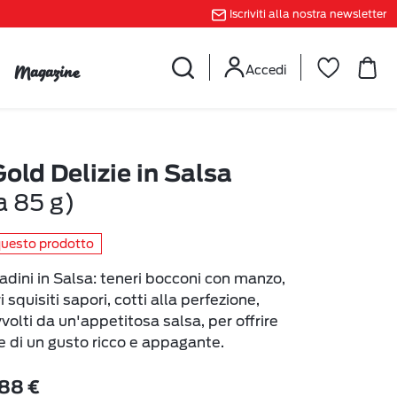
Iscriviti alla nostra newsletter
Magazine
Accedi
d Delizie in Salsa
a 85 g)
questo prodotto
ni in Salsa: teneri bocconi con manzo,
 squisiti sapori, cotti alla perfezione,
volti da un'appetitosa salsa, per offrire
re di un gusto ricco e appagante.
88 €