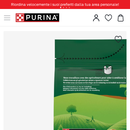
Riordina velocemente i suoi preferiti dalla tua area personale!
Tanti sconti e novità ti aspettano, non perderteli!
Spedizione gratuita a partire da 49 €
Invita un amico per te 5€ di sconto sul prossimo ordine!