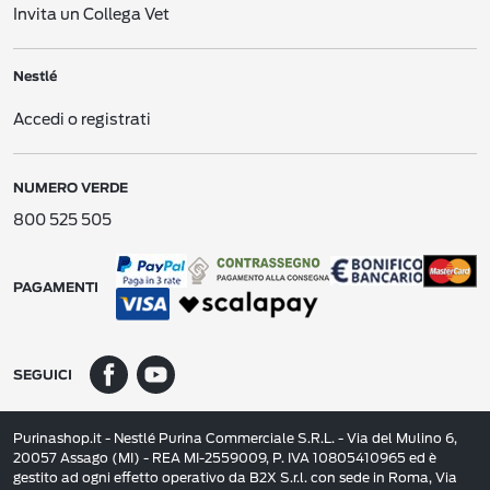
E-mail, testi e altri messaggi elettronici
. Comunicazioni elettroniche tra voi e
Invita un Collega Vet
Nestlé
.
CES di Nestlé
. Comunicazioni con il nostro Centro Servizi per i Consumatori
Nestlé
(
Consumer Engagement Service
- “CES“).
Accedi o registrati
Moduli di registrazione offline
. Moduli cartacei o digitali di registrazione e simili
che raccogliamo con varie modalità, ad esempio via posta, durante dimostrazioni
nei negozi, nelle gare o in altre promozioni o eventi.
NUMERO VERDE
Interazioni pubblicitarie
. Interazioni con le nostre attività pubblicitarie (ad
esempio, potremmo ricevere informazioni su una vostra possibile interazione
800 525 505
con una delle nostre pubblicità su un sito web di terzi).
Dati creati da noi
. Nel contesto delle nostre relazioni, potremmo creare alcuni
Dati Personali che si riferiscono a voi (ad esempio dati che si riferiscono ai vostri
PAGAMENTI
acquisti ricavati dai nostri siti web).
Dati ricavati da altre fonti
. Social network (ad es. Facebook, Google) o ricerche
di mercato (se il feedback non viene raccolto in forma anonima), aggregatori di
SEGUICI
dati, partner di
Nestlé
nelle promozioni, fonti pubbliche e dati ricevuti a seguito
dell’acquisizione di altre Società.
2. QUALI DATI PERSONALI RACCOGLIAMO E COME LI RACCOGLIAMO
Purinashop.it - Nestlé Purina Commerciale S.R.L. - Via del Mulino 6,
20057 Assago (MI) - REA MI-2559009, P. IVA 10805410965 ed è
A seconda di come interagite con
Nestlé
(online, offline, per telefono, ecc.),
gestito ad ogni effetto operativo da B2X S.r.l. con sede in Roma, Via
raccogliamo diversi tipi di dati che vi riguardano, come qui di seguito descritto.