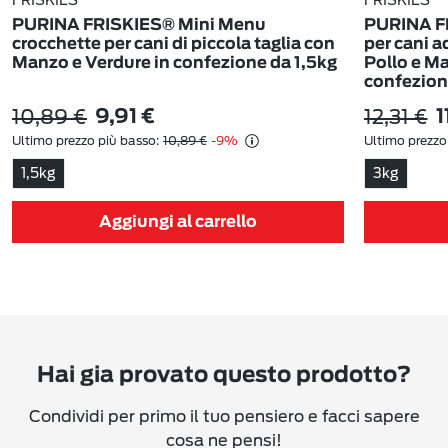
PURINA FRISKIES® Mini Menu
PURINA FR
crocchette per cani di piccola taglia con
per cani a
Manzo e Verdure in confezione da 1,5kg
Pollo e Ma
confezion
10,89 €
12,31 €
9,91 €
1
Ultimo prezzo più basso:
10,89 €
-9%
Ultimo prezzo
1,5kg
3kg
Aggiungi al carrello
Hai gia provato questo prodotto?
Condividi per primo il tuo pensiero e facci sapere
cosa ne pensi!