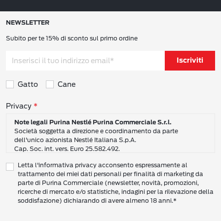
NEWSLETTER
Subito per te 15% di sconto sul primo ordine
Iscriviti
Gatto
Cane
Consensi sulla privacy
Privacy
Note legali Purina Nestlé Purina Commerciale S.r.l.
Società soggetta a direzione e coordinamento da parte
dell'unico azionista Nestlé Italiana S.p.A.
Cap. Soc. int. vers. Euro 25.582.492.
Sede Sociale: Nestlé Purina Commerciale S.r.l. – Via del Mulino,
Letta l'informativa privacy acconsento espressamente al
6 - 20057 Assago (Mi)
trattamento dei miei dati personali per finalità di marketing da
Tel.: +39 02 8181 1
parte di Purina Commerciale (newsletter, novità, promozioni,
Codice Fiscale e Partita I.V.A. 10805410965
ricerche di mercato e/o statistiche, indagini per la rilevazione della
PEC: pur.it@pec.it
soddisfazione) dichiarando di avere almeno 18 anni.*
INFORMATIVA SULLA PRIVACY DI NESTLÉ