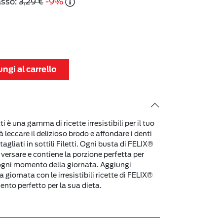
asso:
3,29 €
-9%
ngi al carrello
 è una gamma di ricette irresistibili per il tuo
 leccare il delizioso brodo e affondare i denti
tagliati in sottili Filetti. Ogni busta di FELIX®
 versare e contiene la porzione perfetta per
n ogni momento della giornata. Aggiungi
a giornata con le irresistibili ricette di FELIX®
ento perfetto per la sua dieta.