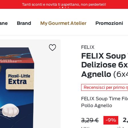
Tanti sconti e novità ti aspettano, non perderteli!
Spedizione gratuita a partire da 49 €
Invita un amico per te 5€ di sconto sul prossimo ordine!
ane
Brand
My Gourmet Atelier
Promozioni
FELIX
FELIX Soup T
Deliziose 6
(6x
Agnello
Recensisci per primo 
FELIX Soup Time Fil
Pollo Agnello
3,29 €
-9%
2