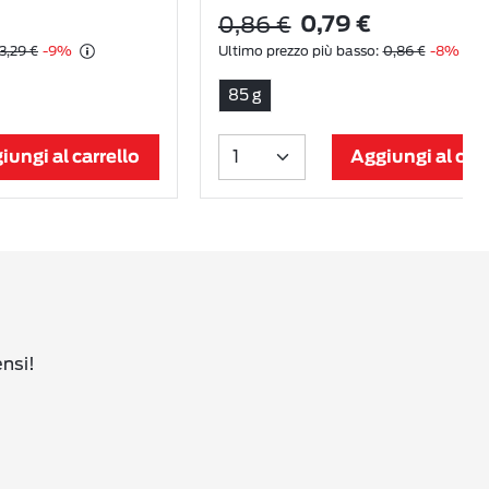
0,86 €
0,79 €
3,29 €
-9%
Ultimo prezzo più basso:
0,86 €
-8%
85 g
iungi al carrello
Aggiungi al carr
ensi!