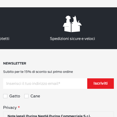
otetti
Spedizioni sicure e veloci
NEWSLETTER
Subito per te 15% di sconto sul primo ordine
Iscriviti
Gatto
Cane
Consensi sulla privacy
Privacy
Note legali Purina Nestlé Purina Commerciale S.r.l.