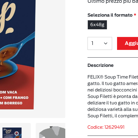
Ultimo prezzo più b
Seleziona il formato
6x48g
Aggiu
Descrizione
FELIX® Soup Time Filetti
gatto. Il tuo gatto amerà
nei deliziosi bocconcini 
Soup Filetti è pronta da
deliziare il tuo gatto i
deliziosa varietà alla su
Soup Filetti, il complem
Codice: 12629491