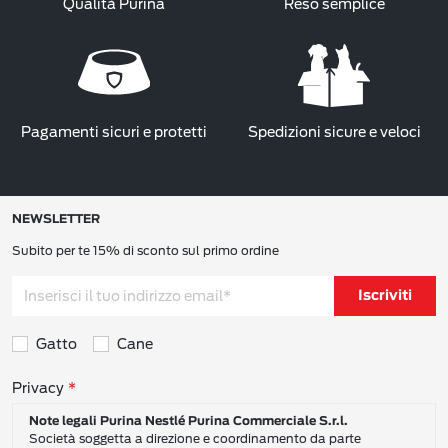
Qualità Purina
Reso semplice
Pagamenti sicuri e protetti
Spedizioni sicure e veloci
NEWSLETTER
Subito per te 15% di sconto sul primo ordine
Iscriviti
Gatto
Cane
Consensi sulla privacy
Privacy
Note legali Purina Nestlé Purina Commerciale S.r.l.
Società soggetta a direzione e coordinamento da parte