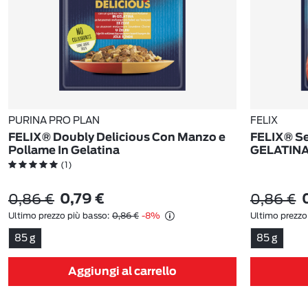
PURINA PRO PLAN
FELIX
FELIX® Doubly Delicious Con Manzo e
FELIX® S
Pollame In Gelatina
GELATIN
(1)
0,86 €
0,86 €
0,79 €
Ultimo prezzo più basso:
0,86 €
-8%
Ultimo prezzo
85 g
85 g
Aggiungi al carrello