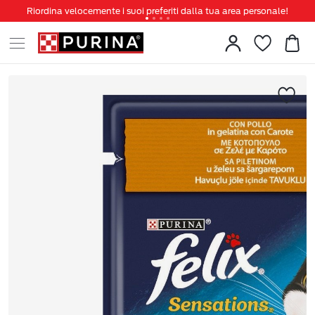
Riordina velocemente i suoi preferiti dalla tua area personale!
Tanti sconti e novità ti aspettano, non perderteli!
Spedizione gratuita a partire da 49 €
Invita un amico per te 5€ di sconto sul prossimo ordine!