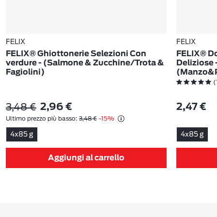
FELIX
FELIX
FELIX® Ghiottonerie Selezioni Con
FELIX® Do
verdure - (Salmone & Zucchine/Trota &
Deliziose 
Fagiolini)
(Manzo&P
(
3,48 €
2,96 €
2,47 €
Ultimo prezzo più basso:
3,48 €
-15%
4x85 g
4x85 g
Aggiungi al carrello