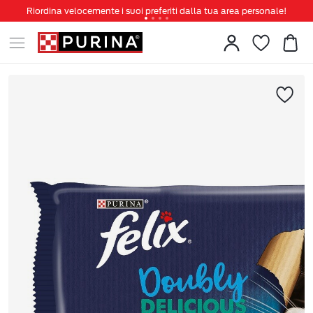
Riordina velocemente i suoi preferiti dalla tua area personale!
Tanti sconti e novità ti aspettano, non perderteli!
Spedizione gratuita a partire da 49 €
Invita un amico per te 5€ di sconto sul prossimo ordine!