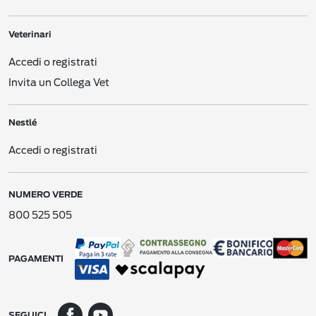
siti che gestiamo sotto i nostri domini/URL e i mini-siti che gestiamo su social
network come Facebook (“Siti web”).
Veterinari
Siti/app di Nestlé per cellulare
. Siti o applicazioni per cellulare diretti ai
consumatori, gestiti da o per
Nestlé
, come le app per smartphone.
Accedi o registrati
E-mail, testi e altri messaggi elettronici
. Comunicazioni elettroniche tra voi e
Invita un Collega Vet
Nestlé
.
CES di Nestlé
. Comunicazioni con il nostro Centro Servizi per i Consumatori
Nestlé
(
Consumer Engagement Service
- “CES“).
Accedi o registrati
Moduli di registrazione offline
. Moduli cartacei o digitali di registrazione e simili
che raccogliamo con varie modalità, ad esempio via posta, durante dimostrazioni
nei negozi, nelle gare o in altre promozioni o eventi.
NUMERO VERDE
Interazioni pubblicitarie
. Interazioni con le nostre attività pubblicitarie (ad
esempio, potremmo ricevere informazioni su una vostra possibile interazione
800 525 505
con una delle nostre pubblicità su un sito web di terzi).
Dati creati da noi
. Nel contesto delle nostre relazioni, potremmo creare alcuni
Dati Personali che si riferiscono a voi (ad esempio dati che si riferiscono ai vostri
PAGAMENTI
acquisti ricavati dai nostri siti web).
Dati ricavati da altre fonti
. Social network (ad es. Facebook, Google) o ricerche
di mercato (se il feedback non viene raccolto in forma anonima), aggregatori di
SEGUICI