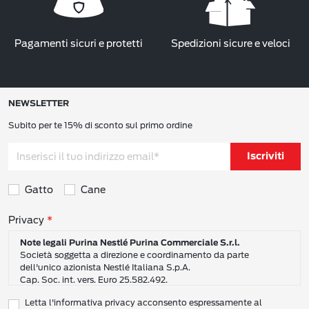
Pagamenti sicuri e protetti
Spedizioni sicure e veloci
NEWSLETTER
Subito per te 15% di sconto sul primo ordine
Iscriviti
Gatto
Cane
Consensi sulla privacy
Privacy
Note legali Purina Nestlé Purina Commerciale S.r.l.
Società soggetta a direzione e coordinamento da parte
dell'unico azionista Nestlé Italiana S.p.A.
Cap. Soc. int. vers. Euro 25.582.492.
Sede Sociale: Nestlé Purina Commerciale S.r.l. – Via del Mulino,
Letta l'informativa privacy acconsento espressamente al
6 - 20057 Assago (Mi)