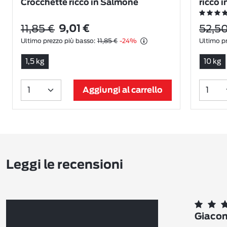
Crocchette ricco in Salmone
ricco 
11,85 €
52,50
9,01 €
Ultimo prezzo più basso:
11,85 €
-24%
Ultimo pr
1,5 kg
10 kg
Aggiungi al carrello
Leggi le recensioni
Giaco