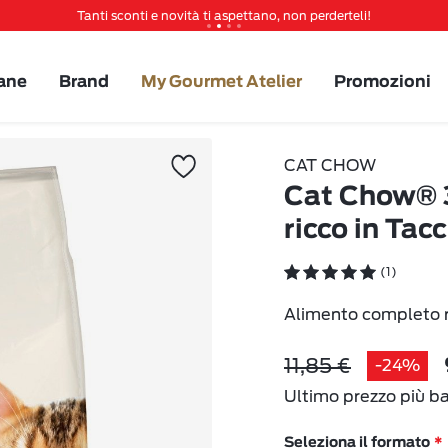
Tanti sconti e novità ti aspettano, non perderteli!
Spedizione gratuita a partire da 49 €
Invita un amico per te 5€ di sconto sul prossimo ordine!
ane
Brand
My Gourmet Atelier
Promozioni
CAT CHOW
Cat Chow® 3
ricco in Tac
(1)
Alimento completo ri
11,85 €
-24%
Ultimo prezzo più b
Seleziona il formato