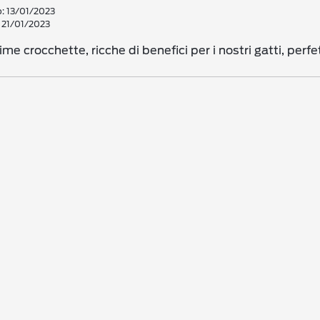
o: 13/01/2023
 21/01/2023
me crocchette, ricche di benefici per i nostri gatti, perfet
i voti
i voti
i voti
i voti
i voti