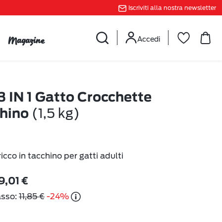
Iscriviti alla nostra newsletter
Magazine
Accedi
 IN 1 Gatto Crocchette
(1,5 kg)
chino
cco in tacchino per gatti adulti
9,01 €
asso:
11,85 €
-24%