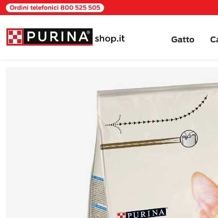
Ordini telefonici 800 525 505
Gatto
C