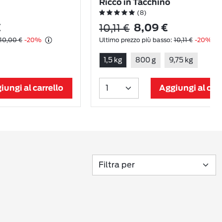
Ricco in Tacchino
(8)
10,11 €
€
8,09 €
10,00 €
-20%
Ultimo prezzo più basso:
10,11 €
-20%
1,5 kg
800 g
9,75 kg
iungi al carrello
Aggiungi al carr