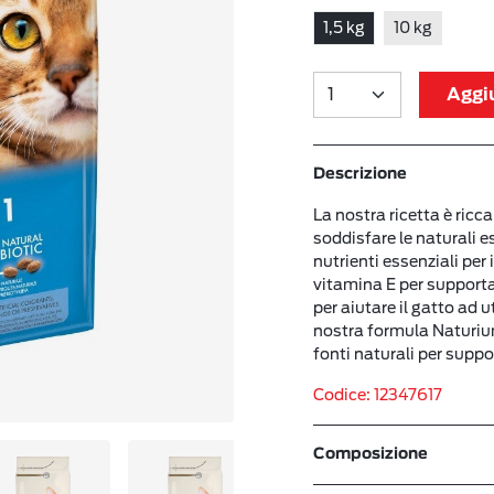
1,5 kg
10 kg
Aggiu
Descrizione
La nostra ricetta è ricc
soddisfare le naturali es
nutrienti essenziali per 
vitamina E per supporta
per aiutare il gatto ad u
nostra formula Naturiu
fonti naturali per supp
Codice: 12347617
Composizione