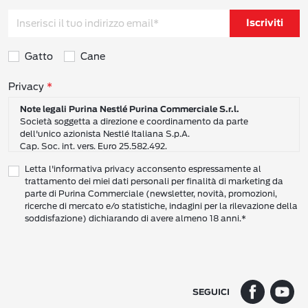
Iscriviti
Gatto
Cane
Consensi sulla privacy
Privacy
Note legali Purina Nestlé Purina Commerciale S.r.l.
Società soggetta a direzione e coordinamento da parte
dell'unico azionista Nestlé Italiana S.p.A.
Cap. Soc. int. vers. Euro 25.582.492.
Sede Sociale: Nestlé Purina Commerciale S.r.l. – Via del Mulino,
Letta l'informativa privacy acconsento espressamente al
6 - 20057 Assago (Mi)
trattamento dei miei dati personali per finalità di marketing da
Tel.: +39 02 8181 1
parte di Purina Commerciale (newsletter, novità, promozioni,
Codice Fiscale e Partita I.V.A. 10805410965
ricerche di mercato e/o statistiche, indagini per la rilevazione della
PEC: pur.it@pec.it
soddisfazione) dichiarando di avere almeno 18 anni.*
INFORMATIVA SULLA PRIVACY DI NESTLÉ
CAMPO D’AZIONE DI QUESTA INFORMATIVA
Vi preghiamo di leggere attentamente questa Informativa sulla Privacy
(“Informativa”) per conoscere le nostre politiche e pratiche relative ai vostri Dati
SEGUICI
Personali e al modo in cui li trattiamo.