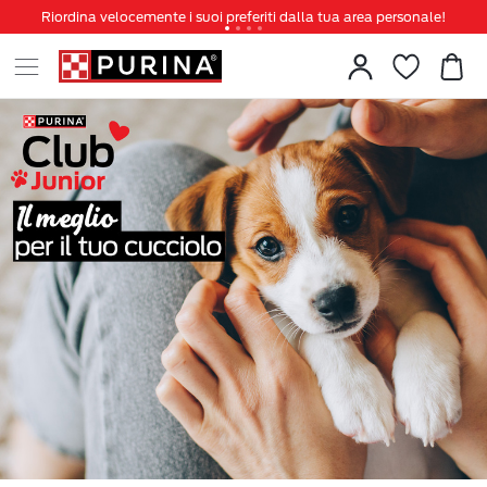
Riordina velocemente i suoi preferiti dalla tua area personale!
Tanti sconti e novità ti aspettano, non perderteli!
Spedizione gratuita a partire da 49 €
Invita un amico per te 5€ di sconto sul prossimo ordine!