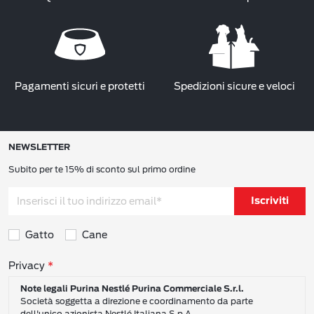
Pagamenti sicuri e protetti
Spedizioni sicure e veloci
NEWSLETTER
Subito per te 15% di sconto sul primo ordine
Iscriviti
Gatto
Cane
Consensi sulla privacy
Privacy
Note legali Purina Nestlé Purina Commerciale S.r.l.
Società soggetta a direzione e coordinamento da parte
dell'unico azionista Nestlé Italiana S.p.A.