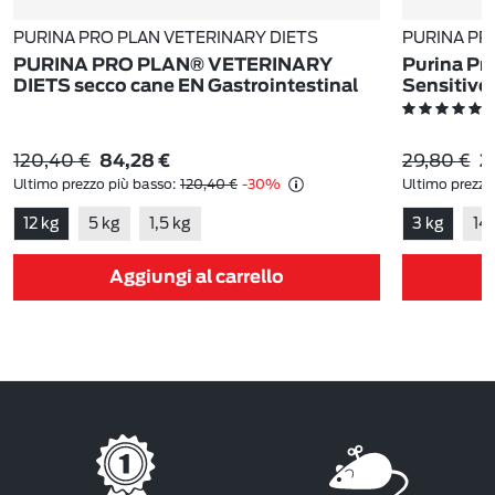
PURINA PRO PLAN VETERINARY DIETS
PURINA PR
PURINA PRO PLAN® VETERINARY
Purina Pr
DIETS secco cane EN Gastrointestinal
Sensitive 
(
120,40 €
29,80 €
84,28 €
2
Ultimo prezzo più basso:
120,40 €
-30%
Ultimo prezzo
12 kg
5 kg
1,5 kg
3 kg
14 
Aggiungi al carrello