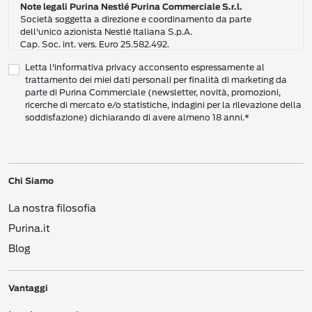
Note legali Purina Nestlé Purina Commerciale S.r.l.
Società soggetta a direzione e coordinamento da parte
dell'unico azionista Nestlé Italiana S.p.A.
Cap. Soc. int. vers. Euro 25.582.492.
Sede Sociale: Nestlé Purina Commerciale S.r.l. – Via del Mulino,
Letta l'informativa privacy acconsento espressamente al
6 - 20057 Assago (Mi)
trattamento dei miei dati personali per finalità di marketing da
Tel.: +39 02 8181 1
parte di Purina Commerciale (newsletter, novità, promozioni,
Codice Fiscale e Partita I.V.A. 10805410965
ricerche di mercato e/o statistiche, indagini per la rilevazione della
PEC: pur.it@pec.it
soddisfazione) dichiarando di avere almeno 18 anni.*
INFORMATIVA SULLA PRIVACY DI NESTLÉ
CAMPO D’AZIONE DI QUESTA INFORMATIVA
Vi preghiamo di leggere attentamente questa Informativa sulla Privacy
Chi Siamo
(“Informativa”) per conoscere le nostre politiche e pratiche relative ai vostri Dati
Personali e al modo in cui li trattiamo.
La nostra filosofia
Questa Informativa vale per i singoli individui che interagiscono con i servizi di
Nestlé
come consumatori (‘voi’). L’Informativa spiega come vengono raccolti,
Purina.it
usati e trasmessi i vostri Dati Personali da Nestlé Italiana S.p.A. (“
Nestlé
”,
Blog
“Noi”, Ci”). Spiega inoltre come potete accedere ai vostri Dati Personali per
aggiornarli e come compiere determinate scelte.
Questa Informativa copre le attività di raccolta dati sia online che offline, e
Vantaggi
riguarda i Dati Personali che ricaviamo da canali vari, come i siti web, le app, i
social network, i Centri Servizi per i Consumatori (
Consumer Engagement