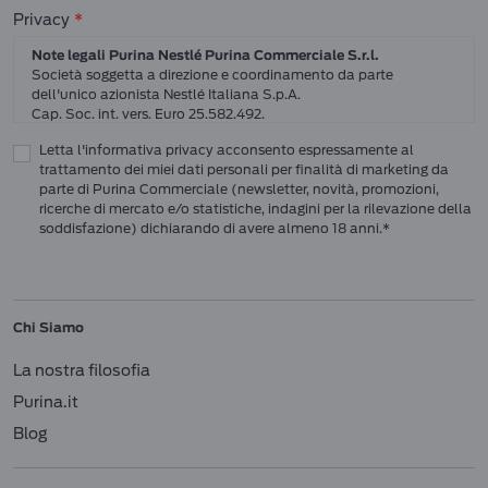
Consensi sulla privacy
Privacy
Note legali Purina Nestlé Purina Commerciale S.r.l.
Società soggetta a direzione e coordinamento da parte
dell'unico azionista Nestlé Italiana S.p.A.
Cap. Soc. int. vers. Euro 25.582.492.
Sede Sociale: Nestlé Purina Commerciale S.r.l. – Via del Mulino,
Letta l'informativa privacy acconsento espressamente al
6 - 20057 Assago (Mi)
trattamento dei miei dati personali per finalità di marketing da
Tel.: +39 02 8181 1
parte di Purina Commerciale (newsletter, novità, promozioni,
Codice Fiscale e Partita I.V.A. 10805410965
ricerche di mercato e/o statistiche, indagini per la rilevazione della
PEC: pur.it@pec.it
soddisfazione) dichiarando di avere almeno 18 anni.*
INFORMATIVA SULLA PRIVACY DI NESTLÉ
CAMPO D’AZIONE DI QUESTA INFORMATIVA
Vi preghiamo di leggere attentamente questa Informativa sulla Privacy
Chi Siamo
(“Informativa”) per conoscere le nostre politiche e pratiche relative ai vostri Dati
Personali e al modo in cui li trattiamo.
La nostra filosofia
Questa Informativa vale per i singoli individui che interagiscono con i servizi di
Nestlé
come consumatori (‘voi’). L’Informativa spiega come vengono raccolti,
Purina.it
usati e trasmessi i vostri Dati Personali da Nestlé Italiana S.p.A. (“
Nestlé
”,
Blog
“Noi”, Ci”). Spiega inoltre come potete accedere ai vostri Dati Personali per
aggiornarli e come compiere determinate scelte.
Questa Informativa copre le attività di raccolta dati sia online che offline, e