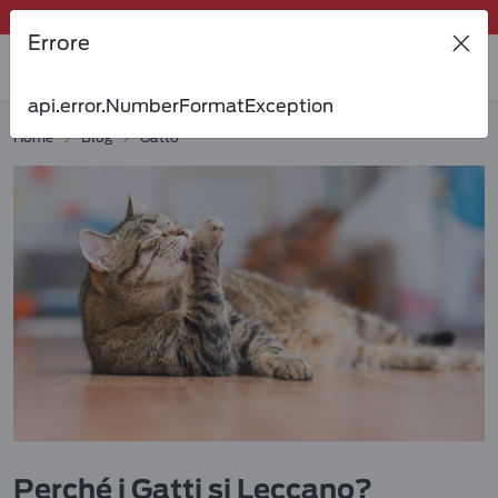
Riordina velocemente i suoi preferiti dalla tua area personale!
Errore
Tanti sconti e novità ti aspettano, non perderteli!
Spedizione gratuita a partire da 49 €
api.error.NumberFormatException
Invita un amico per te 5€ di sconto sul prossimo ordine!
Home
Blog
Gatto
Perché i Gatti si Leccano?