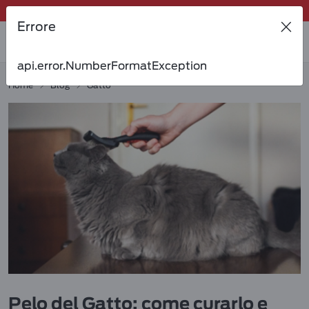
Riordina velocemente i suoi preferiti dalla tua area personale!
Errore
Tanti sconti e novità ti aspettano, non perderteli!
Spedizione gratuita a partire da 49 €
api.error.NumberFormatException
Invita un amico per te 5€ di sconto sul prossimo ordine!
Home
Blog
Gatto
Pelo del Gatto: come curarlo e