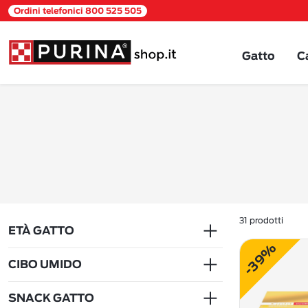
Ordini telefonici 800 525 505
Gatto
C
31 prodotti
Scegli macrocategoria filtro
ETÀ GATTO
-39%
CIBO UMIDO
SNACK GATTO