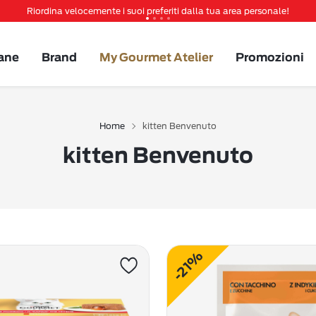
Riordina velocemente i suoi preferiti dalla tua area personale!
Tanti sconti e novità ti aspettano, non perderteli!
Spedizione gratuita a partire da 49 €
ane
Brand
My Gourmet Atelier
Promozioni
Invita un amico per te 5€ di sconto sul prossimo ordine!
Home
kitten Benvenuto
kitten Benvenuto
-21%