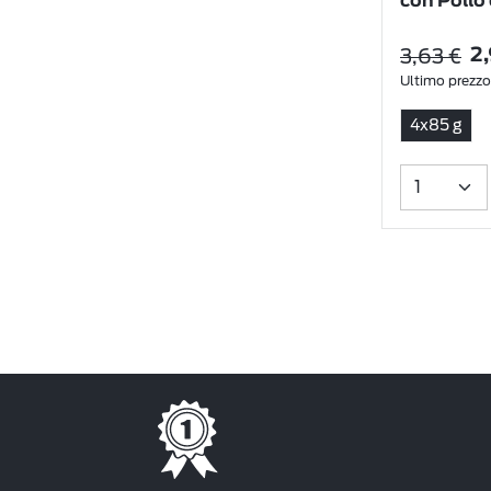
con Pollo
3,63 €
2
Ultimo prezzo
4x85 g