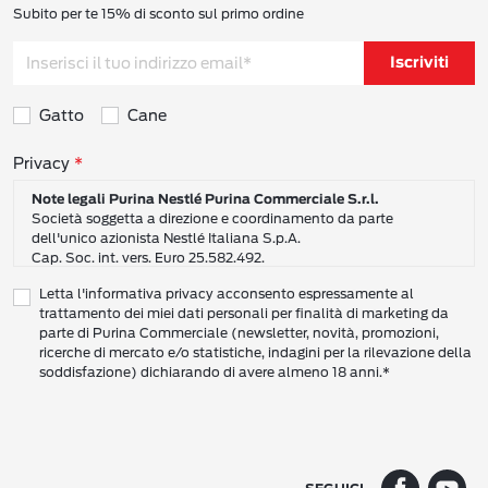
Subito per te 15% di sconto sul primo ordine
Iscriviti
Gatto
Cane
Consensi sulla privacy
Privacy
Note legali Purina Nestlé Purina Commerciale S.r.l.
Società soggetta a direzione e coordinamento da parte
dell'unico azionista Nestlé Italiana S.p.A.
Cap. Soc. int. vers. Euro 25.582.492.
Sede Sociale: Nestlé Purina Commerciale S.r.l. – Via del Mulino,
Letta l'informativa privacy acconsento espressamente al
6 - 20057 Assago (Mi)
trattamento dei miei dati personali per finalità di marketing da
Tel.: +39 02 8181 1
parte di Purina Commerciale (newsletter, novità, promozioni,
Codice Fiscale e Partita I.V.A. 10805410965
ricerche di mercato e/o statistiche, indagini per la rilevazione della
PEC: pur.it@pec.it
soddisfazione) dichiarando di avere almeno 18 anni.*
INFORMATIVA SULLA PRIVACY DI NESTLÉ
CAMPO D’AZIONE DI QUESTA INFORMATIVA
Vi preghiamo di leggere attentamente questa Informativa sulla Privacy
(“Informativa”) per conoscere le nostre politiche e pratiche relative ai vostri Dati