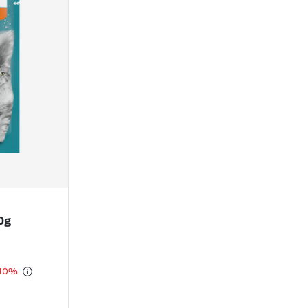
0g
-10%