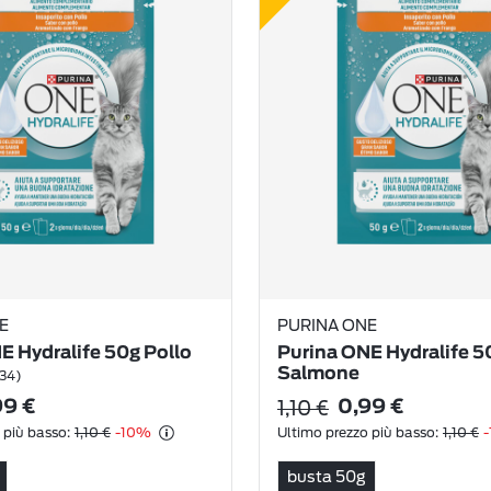
E
PURINA ONE
E Hydralife 50g Pollo
Purina ONE Hydralife 5
Salmone
34)
(29)
1,10 €
99 €
0,99 €
 più basso:
1,10 €
-10%
Ultimo prezzo più basso:
1,10 €
busta 50g