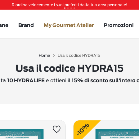
Riordina velocemente i suoi preferiti dalla tua area personale!
Tanti sconti e novità ti aspettano, non perderteli!
Spedizione gratuita a partire da 49 €
ane
Brand
My Gourmet Atelier
Promozioni
Invita un amico per te 5€ di sconto sul prossimo ordine!
Home
Usa il codice HYDRA15
Usa il codice HYDRA15
sta
e ottieni il
10 HYDRALIFE
15% di sconto sull'intero c
-10%