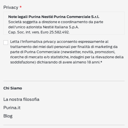
Consensi sulla privacy
Privacy
Note legali Purina Nestlé Purina Commerciale S.r.l.
Società soggetta a direzione e coordinamento da parte
dell'unico azionista Nestlé Italiana S.p.A.
Cap. Soc. int. vers. Euro 25.582.492.
Sede Sociale: Nestlé Purina Commerciale S.r.l. – Via del Mulino,
Letta l'informativa privacy acconsento espressamente al
6 - 20057 Assago (Mi)
trattamento dei miei dati personali per finalità di marketing da
Tel.: +39 02 8181 1
parte di Purina Commerciale (newsletter, novità, promozioni,
Codice Fiscale e Partita I.V.A. 10805410965
ricerche di mercato e/o statistiche, indagini per la rilevazione della
PEC: pur.it@pec.it
soddisfazione) dichiarando di avere almeno 18 anni.*
INFORMATIVA SULLA PRIVACY DI NESTLÉ
CAMPO D’AZIONE DI QUESTA INFORMATIVA
Vi preghiamo di leggere attentamente questa Informativa sulla Privacy
Chi Siamo
(“Informativa”) per conoscere le nostre politiche e pratiche relative ai vostri Dati
Personali e al modo in cui li trattiamo.
La nostra filosofia
Questa Informativa vale per i singoli individui che interagiscono con i servizi di
Nestlé
come consumatori (‘voi’). L’Informativa spiega come vengono raccolti,
Purina.it
usati e trasmessi i vostri Dati Personali da Nestlé Italiana S.p.A. (“
Nestlé
”,
Blog
“Noi”, Ci”). Spiega inoltre come potete accedere ai vostri Dati Personali per
aggiornarli e come compiere determinate scelte.
Questa Informativa copre le attività di raccolta dati sia online che offline, e