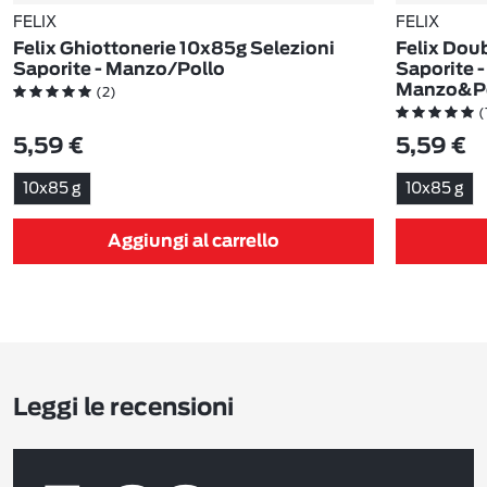
FELIX
FELIX
Felix Ghiottonerie 10x85g Selezioni
Felix Dou
Saporite - Manzo/Pollo
Saporite -
Manzo&Po
(2)
(
5,59 €
5,59 €
10x85 g
10x85 g
Aggiungi al carrello
Leggi le recensioni