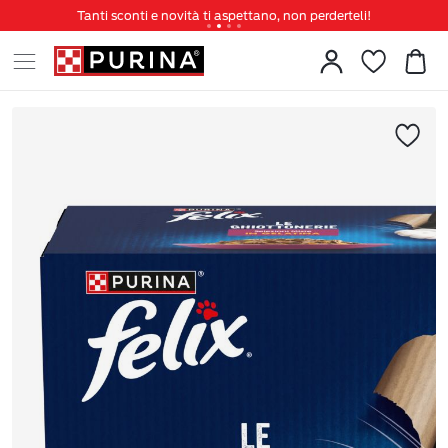
Tanti sconti e novità ti aspettano, non perderteli!
Spedizione gratuita a partire da 49 €
Invita un amico per te 5€ di sconto sul prossimo ordine!