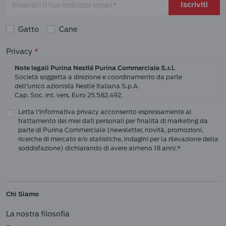
Iscriviti
Gatto
Cane
Consensi sulla privacy
Privacy
Note legali Purina Nestlé Purina Commerciale S.r.l.
Società soggetta a direzione e coordinamento da parte
dell'unico azionista Nestlé Italiana S.p.A.
Cap. Soc. int. vers. Euro 25.582.492.
Sede Sociale: Nestlé Purina Commerciale S.r.l. – Via del Mulino,
Letta l'informativa privacy acconsento espressamente al
6 - 20057 Assago (Mi)
trattamento dei miei dati personali per finalità di marketing da
Tel.: +39 02 8181 1
parte di Purina Commerciale (newsletter, novità, promozioni,
Codice Fiscale e Partita I.V.A. 10805410965
ricerche di mercato e/o statistiche, indagini per la rilevazione della
PEC: pur.it@pec.it
soddisfazione) dichiarando di avere almeno 18 anni.*
INFORMATIVA SULLA PRIVACY DI NESTLÉ
CAMPO D’AZIONE DI QUESTA INFORMATIVA
Vi preghiamo di leggere attentamente questa Informativa sulla Privacy
Chi Siamo
(“Informativa”) per conoscere le nostre politiche e pratiche relative ai vostri Dati
Personali e al modo in cui li trattiamo.
La nostra filosofia
Questa Informativa vale per i singoli individui che interagiscono con i servizi di