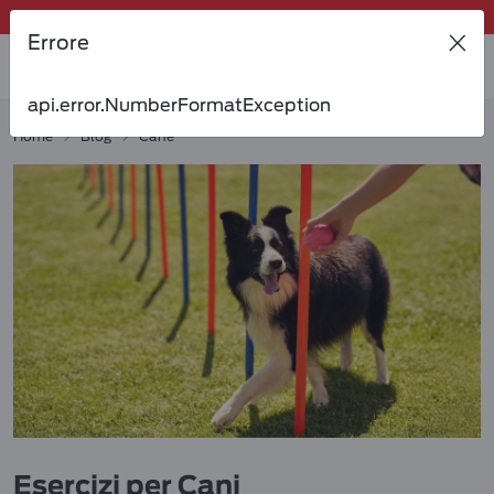
Riordina velocemente i suoi preferiti dalla tua area personale!
Errore
Tanti sconti e novità ti aspettano, non perderteli!
Spedizione gratuita a partire da 49 €
api.error.NumberFormatException
Invita un amico per te 5€ di sconto sul prossimo ordine!
Home
Blog
Cane
Esercizi per Cani